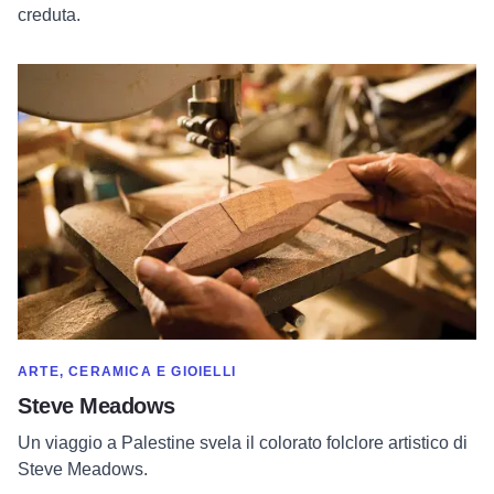
creduta.
Per saperne di più su Steve Meadows
MOSTRA DI PIÙ NELLA CATEGORIA DI
ARTE, CERAMICA E GIOIELLI
Steve Meadows
Un viaggio a Palestine svela il colorato folclore artistico di
Steve Meadows.