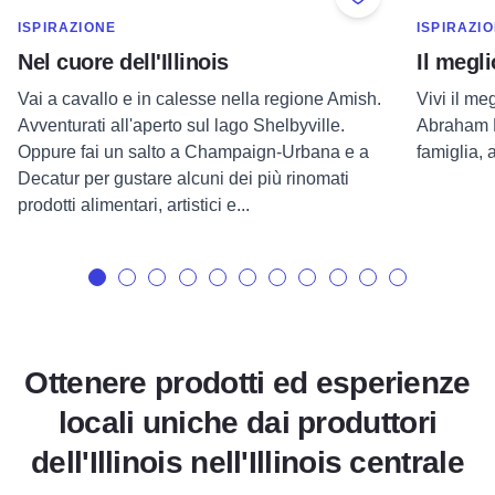
Add to Favorite
MOSTRA DI PIÙ NELLA CATEGORIA DI
MOSTRA D
ISPIRAZIONE
ISPIRAZI
Nel cuore dell'Illinois
Il megli
Vai a cavallo e in calesse nella regione Amish.
Vivi il me
Avventurati all'aperto sul lago Shelbyville.
Abraham L
Oppure fai un salto a Champaign-Urbana e a
famiglia, a
Decatur per gustare alcuni dei più rinomati
prodotti alimentari, artistici e...
Ottenere prodotti ed esperienze
locali uniche dai produttori
dell'Illinois nell'Illinois centrale