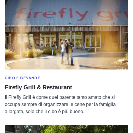
MOSTRA DI PIÙ NELLA CATEGORIA DI
CIBO E BEVANDE
Firefly Grill & Restaurant
Il Firefly Grill è come quel parente tanto amato che si
occupa sempre di organizzare le cene per la famiglia
allargata, solo che il cibo è più buono.
Per saperne di più su Prairie Fruits Farm & Creamery