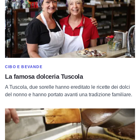
MOSTRA DI PIÙ NELLA CATEGORIA DI
CIBO E BEVANDE
La famosa dolceria Tuscola
A Tuscola, due sorelle hanno ereditato le ricette dei dolci
del nonno e hanno portato avanti una tradizione familiare.
Leggi tutto su Panificio artigianale incredibilmente delizioso