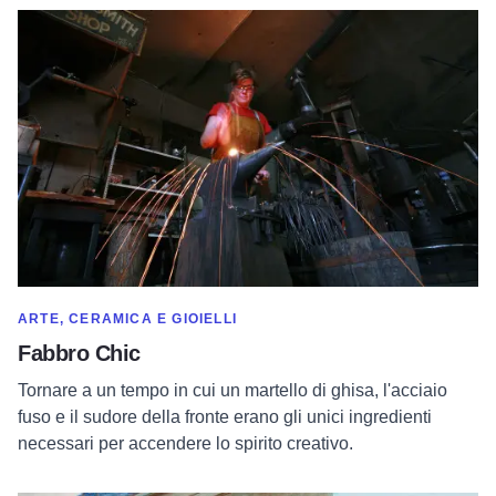
Per saperne di più su Blacksmith Chic
MOSTRA DI PIÙ NELLA CATEGORIA DI
ARTE, CERAMICA E GIOIELLI
Fabbro Chic
Tornare a un tempo in cui un martello di ghisa, l'acciaio
fuso e il sudore della fronte erano gli unici ingredienti
necessari per accendere lo spirito creativo.