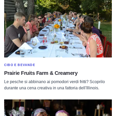
MOSTRA DI PIÙ NELLA CATEGORIA DI
CIBO E BEVANDE
Prairie Fruits Farm & Creamery
Le pesche si abbinano ai pomodori verdi fritti? Scoprilo
durante una cena creativa in una fattoria dell'Illinois.
Per saperne di più su Tuscola's Famous Candy Kitchen