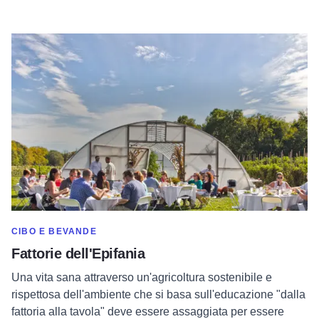
Per saperne di più sulle Fattorie dell'Epifania
MOSTRA DI PIÙ NELLA CATEGORIA DI
CIBO E BEVANDE
Fattorie dell'Epifania
Una vita sana attraverso un'agricoltura sostenibile e
rispettosa dell'ambiente che si basa sull'educazione "dalla
fattoria alla tavola" deve essere assaggiata per essere