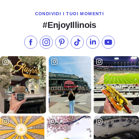
CONDIVIDI I TUOI MOMENTI
#EnjoyIllinois
Metti "Mi piace" su Facebook
Seguici su Instagram
Visita il nostro Pinterest
Seguici su TikTok
Seguici su LinkedIn
Iscriviti al n