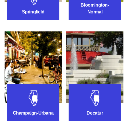
Bloomington-
Springfield
Normal
Cose da fare vicino a Champaign-Urbana
Cose da fare vic
Champaign-Urbana
Decatur