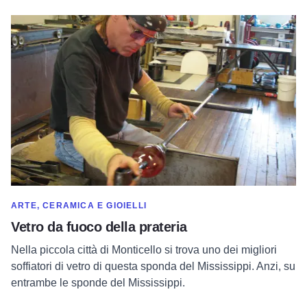
Per saperne di più sul vetro da fuoco della prateria
MOSTRA DI PIÙ NELLA CATEGORIA DI
ARTE, CERAMICA E GIOIELLI
Vetro da fuoco della prateria
Nella piccola città di Monticello si trova uno dei migliori
soffiatori di vetro di questa sponda del Mississippi. Anzi, su
entrambe le sponde del Mississippi.