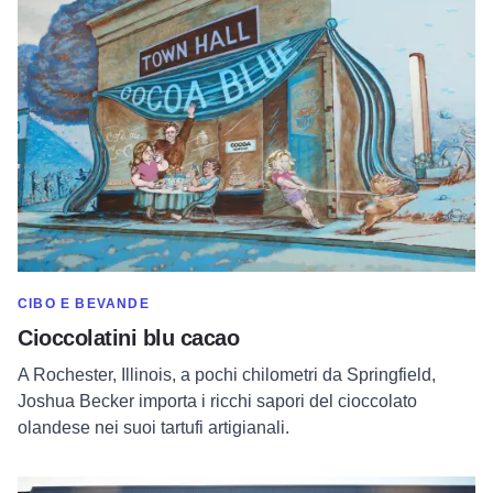
Per saperne di più sui cioccolatini Cocoa Blue
MOSTRA DI PIÙ NELLA CATEGORIA DI
CIBO E BEVANDE
Cioccolatini blu cacao
A Rochester, Illinois, a pochi chilometri da Springfield,
Joshua Becker importa i ricchi sapori del cioccolato
olandese nei suoi tartufi artigianali.
Per saperne di più su Firefly Grill & Restaurant