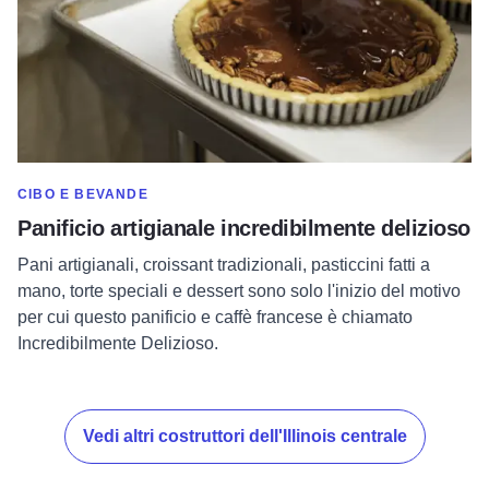
MOSTRA DI PIÙ NELLA CATEGORIA DI
CIBO E BEVANDE
Panificio artigianale incredibilmente delizioso
Pani artigianali, croissant tradizionali, pasticcini fatti a
mano, torte speciali e dessert sono solo l'inizio del motivo
per cui questo panificio e caffè francese è chiamato
Incredibilmente Delizioso.
Vedi altri costruttori dell'Illinois centrale