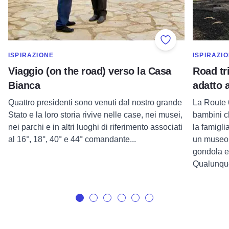
Add to Favorite
MOSTRA DI PIÙ NELLA CATEGORIA DI
MOSTRA D
ISPIRAZIONE
ISPIRAZI
Viaggio (on the road) verso la Casa
Road tri
Bianca
adatto a
Quattro presidenti sono venuti dal nostro grande
La Route 6
Stato e la loro storia rivive nelle case, nei musei,
bambini c
nei parchi e in altri luoghi di riferimento associati
la famigli
al 16°, 18°, 40° e 44° comandante...
un museo 
gondola e 
Qualunque