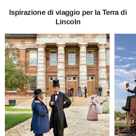
Ispirazione di viaggio per la Terra di
Lincoln
Scopri di più sul viaggio (on the road) verso la Casa Bianca
Scopri di 