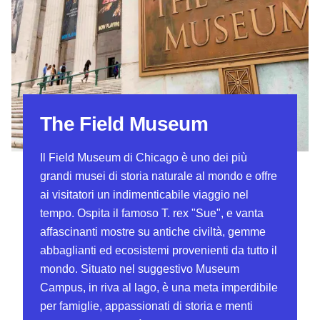
The Field Museum
Il Field Museum di Chicago è uno dei più
grandi musei di storia naturale al mondo e offre
ai visitatori un indimenticabile viaggio nel
tempo. Ospita il famoso T. rex "Sue", e vanta
affascinanti mostre su antiche civiltà, gemme
abbaglianti ed ecosistemi provenienti da tutto il
mondo. Situato nel suggestivo Museum
Campus, in riva al lago, è una meta imperdibile
per famiglie, appassionati di storia e menti