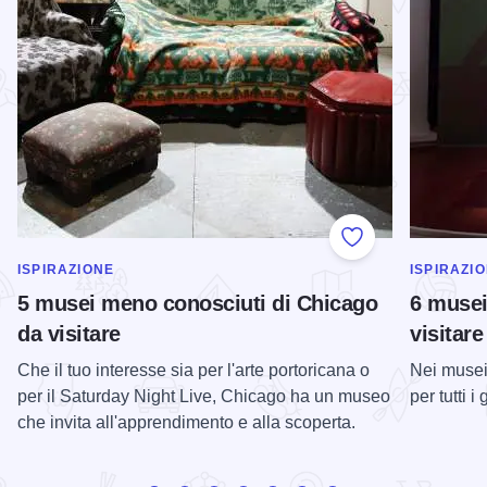
Add to Favorite
MOSTRA DI PIÙ NELLA CATEGORIA DI
MOSTRA D
ISPIRAZIONE
ISPIRAZI
5 musei meno conosciuti di Chicago
6 musei 
da visitare
visitare
Che il tuo interesse sia per l'arte portoricana o
Nei musei 
per il Saturday Night Live, Chicago ha un museo
per tutti i 
che invita all'apprendimento e alla scoperta.