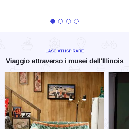
LASCIATI ISPIRARE
Viaggio attraverso i musei dell'Illinois
Scopri di più su 5 musei meno conosciuti di Chicago da visit
Scopri di 