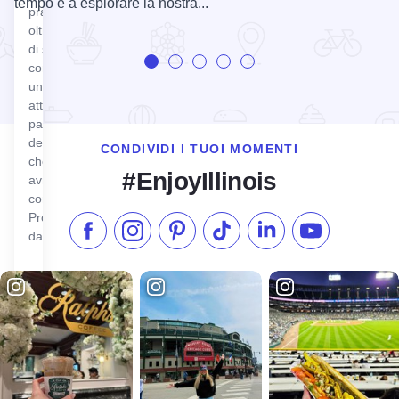
tempo e a esplorare la nostra...
praterie con
oltre 5 miglia
di sentieri vi
condurrà in
un viaggio
attraverso il
paesaggio
dell'Illinois
CONDIVIDI I TUOI MOMENTI
che Lincoln
#EnjoyIllinois
avrebbe
conosciuto.
Progettato
da...
Metti "Mi piace" su Facebook
Seguici su Instagram
Visita il nostro Pinterest
Seguici su TikTok
Seguici su LinkedIn
Iscriviti al n