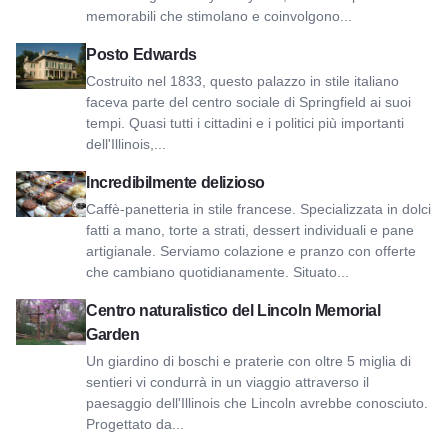
memorabili che stimolano e coinvolgono...
Vedi Edwards Place
Posto Edwards
Costruito nel 1833, questo palazzo in stile italiano
faceva parte del centro sociale di Springfield ai suoi
tempi. Quasi tutti i cittadini e i politici più importanti
dell'Illinois,...
Visualizza Incredibilmente delizioso
Incredibilmente delizioso
Caffè-panetteria in stile francese. Specializzata in dolci
fatti a mano, torte a strati, dessert individuali e pane
artigianale. Serviamo colazione e pranzo con offerte
che cambiano quotidianamente. Situato...
Visualizza il Centro naturale del Lincoln Memorial Garden
Centro naturalistico del Lincoln Memorial
Garden
Un giardino di boschi e praterie con oltre 5 miglia di
sentieri vi condurrà in un viaggio attraverso il
paesaggio dell'Illinois che Lincoln avrebbe conosciuto.
Progettato da...