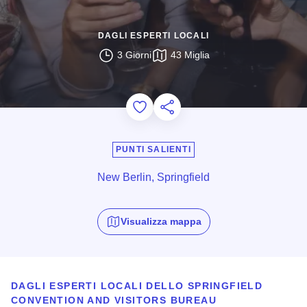
DAGLI ESPERTI LOCALI
3 Giorni
43 Miglia
Add to Favorites
Condividi questa pagina
PUNTI SALIENTI
New Berlin, Springfield
Visualizza mappa
DAGLI ESPERTI LOCALI DELLO SPRINGFIELD
CONVENTION AND VISITORS BUREAU