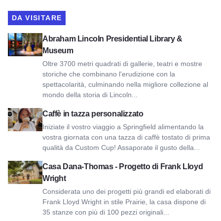
DA VISITARE
Visualizza Abraham Lincoln Presidential Library & Museum
Abraham Lincoln Presidential Library &
Museum
Oltre 3700 metri quadrati di gallerie, teatri e mostre
storiche che combinano l'erudizione con la
spettacolarità, culminando nella migliore collezione al
mondo della storia di Lincoln...
Visualizza il caffè in tazza personalizzato
Caffè in tazza personalizzato
Iniziate il vostro viaggio a Springfield alimentando la
vostra giornata con una tazza di caffè tostato di prima
qualità da Custom Cup! Assaporate il gusto della...
Casa Dana-Thomas - Progetto Frank Lloyd Wright
Casa Dana-Thomas - Progetto di Frank Lloyd
Wright
Considerata uno dei progetti più grandi ed elaborati di
Frank Lloyd Wright in stile Prairie, la casa dispone di
35 stanze con più di 100 pezzi originali...