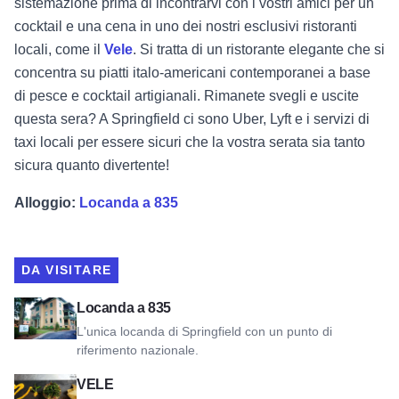
sistemazione prima di incontrarvi con i vostri amici per un
cocktail e una cena in uno dei nostri esclusivi ristoranti
locali, come il
Vele
. Si tratta di un ristorante elegante che si
concentra su piatti italo-americani contemporanei a base
di pesce e cocktail artigianali. Rimanete svegli e uscite
questa sera?
A
Springfield ci sono Uber, Lyft e i servizi di
taxi locali per essere sicuri che la vostra serata sia tanto
sicura
quanto divertente!
Alloggio:
Locanda a 835
DA VISITARE
Visualizza Inn at 835
Locanda a 835
L'unica locanda di Springfield con un punto di
riferimento nazionale.
Visualizza VELE
VELE