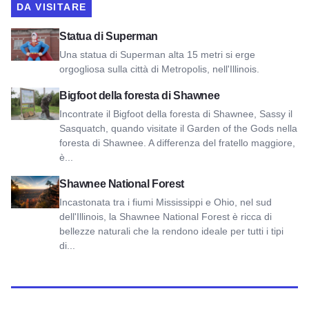
DA VISITARE
Visualizza la statua di Superman
Statua di Superman
Una statua di Superman alta 15 metri si erge
orgogliosa sulla città di Metropolis, nell'Illinois.
Visualizza il Bigfoot della foresta di Shawnee
Bigfoot della foresta di Shawnee
Incontrate il Bigfoot della foresta di Shawnee, Sassy il
Sasquatch, quando visitate il Garden of the Gods nella
foresta di Shawnee. A differenza del fratello maggiore,
è...
Vista sulla Foresta Nazionale di Shawnee
Shawnee National Forest
Incastonata tra i fiumi Mississippi e Ohio, nel sud
dell'Illinois, la Shawnee National Forest è ricca di
bellezze naturali che la rendono ideale per tutti i tipi
di...