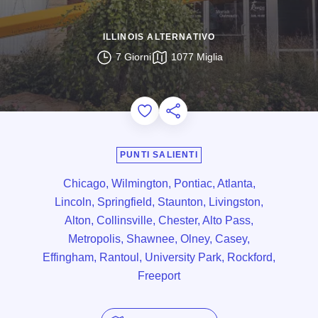
ILLINOIS ALTERNATIVO
7 Giorni
1077 Miglia
Add to Favorites
Condividi questa pagina
PUNTI SALIENTI
Chicago, Wilmington, Pontiac, Atlanta,
Lincoln, Springfield, Staunton, Livingston,
Alton, Collinsville, Chester, Alto Pass,
Metropolis, Shawnee, Olney, Casey,
Effingham, Rantoul, University Park, Rockford,
Freeport