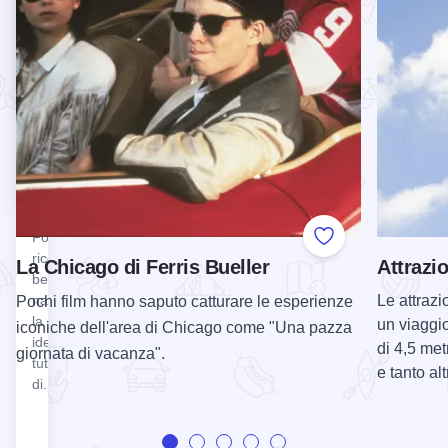
In di
10...
National
Wilmington.
Forest
Nel 2024 la
statua è
Incastonata
stata
tra i fiumi
rinnovata...
Mississippi
e Ohio, nel
sud
dell'Illinois,
la Shawnee
National
Forest è
Add to Favorite
ricca di
La Chicago di Ferris Bueller
Attrazio
bellezze
Le attrazi
naturali che
Pochi film hanno saputo catturare le esperienze
la rendono
un viaggi
iconiche dell'area di Chicago come "Una pazza
ideale per
di 4,5 met
giornata di vacanza".
tutti i tipi
e tanto alt
di...