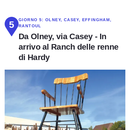
GIORNO 5:
OLNEY, CASEY, EFFINGHAM,
5
RANTOUL
Da Olney, via Casey - In
arrivo al Ranch delle renne
di Hardy