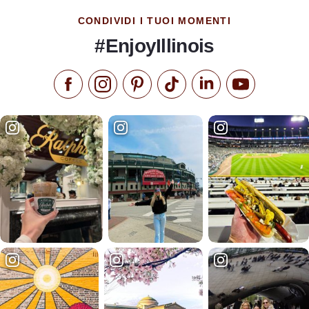
CONDIVIDI I TUOI MOMENTI
#EnjoyIllinois
Metti "Mi piace" su Facebook
Seguici su Instagram
Visita il nostro Pinterest
Seguici su TikTok
Seguici su LinkedIn
Iscriviti al n