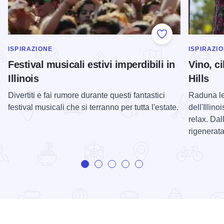
Add to Favorite
MOSTRA DI PIÙ NELLA CATEGORIA DI
MOSTRA D
ISPIRAZIONE
ISPIRAZI
Festival musicali estivi imperdibili in
Vino, c
Illinois
Hills
Divertiti e fai rumore durante questi fantastici
Raduna le
festival musicali che si terranno per tutta l'estate.
dell'Illin
relax. Dal
rigenerata