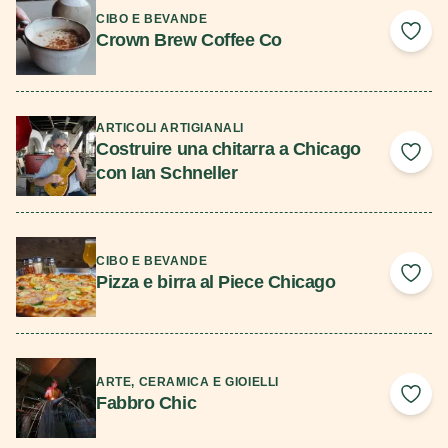
CIBO E BEVANDE
Crown Brew Coffee Co
Add 
Scopri di più
ARTICOLI ARTIGIANALI
Costruire una chitarra a Chicago
Add 
con Ian Schneller
Scopri di più
CIBO E BEVANDE
Pizza e birra al Piece Chicago
Add 
Scopri di più
ARTE, CERAMICA E GIOIELLI
Fabbro Chic
Add 