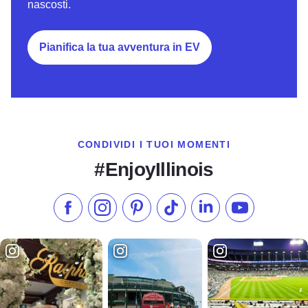
nascosti.
Pianifica la tua avventura in EV
CONDIVIDI I TUOI MOMENTI
#EnjoyIllinois
Metti "Mi piace" su Facebook
Seguici su Instagram
Visita il nostro Pinterest
Seguici su TikTok
Seguici su LinkedIn
Iscriviti al n