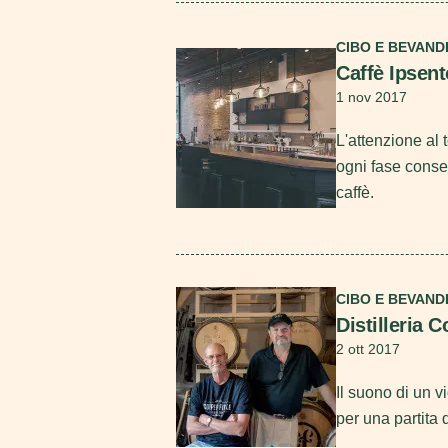
Scopri di più
CIBO E BEVAND
Caffè Ipsent
1 nov 2017
L'attenzione al 
ogni fase conse
caffè.
Scopri di più
CIBO E BEVAND
Distilleria 
2 ott 2017
Il suono di un v
per una partita 