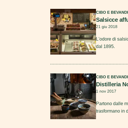
Scopri di più
CIBO E BEVAND
Salsicce aff
21 giu 2018
L'odore di salsi
dal 1895.
Scopri di più
CIBO E BEVAND
Distilleria 
1 nov 2017
Partono dalle mig
trasformano in di