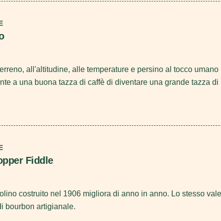
E
o
terreno, all'altitudine, alle temperature e persino al tocco umano 
nte a una buona tazza di caffè di diventare una grande tazza di
E
Copper Fiddle
iolino costruito nel 1906 migliora di anno in anno. Lo stesso val
di bourbon artigianale.