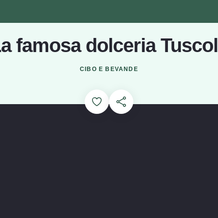
a famosa dolceria Tusco
Caricamento...
CIBO E BEVANDE
Add to Favorites
Condividi questa pagina
l video sulla Flesor's Candy Kitchen (si apre in una finestra mo