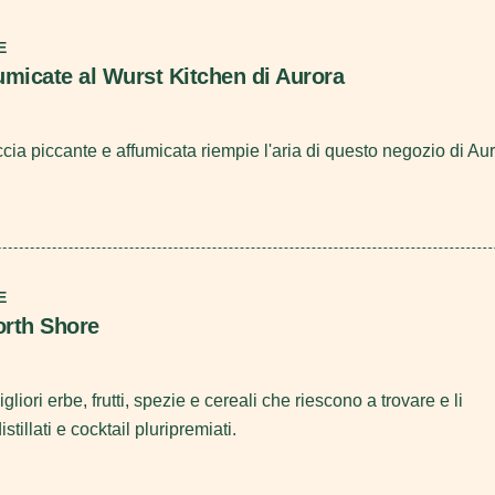
E
umicate al Wurst Kitchen di Aurora
ccia piccante e affumicata riempie l'aria di questo negozio di Au
E
North Shore
liori erbe, frutti, spezie e cereali che riescono a trovare e li
stillati e cocktail pluripremiati.