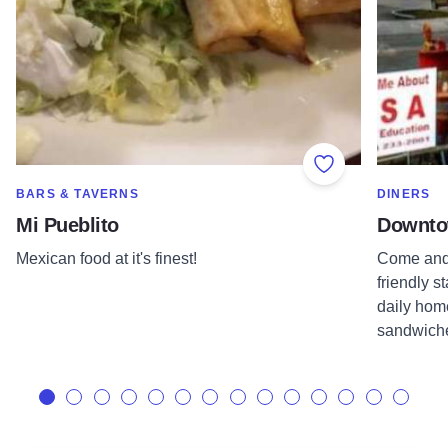
Add to Favorite
SHOW MORE IN CATEGORY OF
SHOW MOR
BARS & TAVERNS
DINERS
Mi Pueblito
Downto
Mexican food at it's finest!
Come and 
friendly s
daily hom
sandwiche