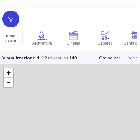
Filtri
FILTRI
RAPIDI
Architettura
Cinema
Cabaret
Centri cul
Ordina per
Visualizzazione di 12
risultati su
149
.
+
-