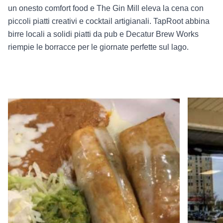
un onesto comfort food e The Gin Mill eleva la cena con
piccoli piatti creativi e cocktail artigianali. TapRoot abbina
birre locali a solidi piatti da pub e Decatur Brew Works
riempie le borracce per le giornate perfette sul lago.
Read more about Mi Pueblito
Read mor