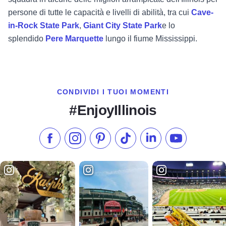
persone di tutte le capacità e livelli di abilità, tra cui
Cave-
in-Rock State Park
,
Giant City State Park
e lo
splendido
Pere Marquette
lungo il fiume Mississippi.
CONDIVIDI I TUOI MOMENTI
#EnjoyIllinois
Metti "Mi piace" su Facebook
Seguici su Instagram
Visita il nostro Pinterest
Seguici su TikTok
Seguici su LinkedIn
Iscriviti al n