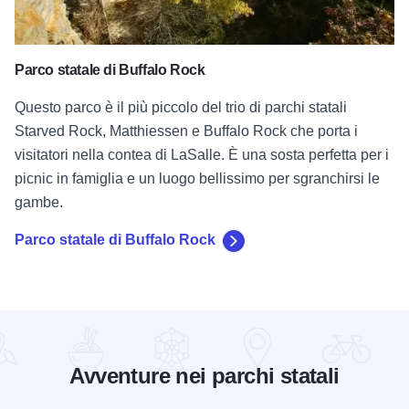
Starved Rock, Matthiessen e Buffalo Rock che porta i
visitatori nella contea di LaSalle. È una sosta perfetta per i
picnic in famiglia e un luogo bellissimo per sgranchirsi le
gambe.
Parco statale di Buffalo Rock
Avventure nei parchi statali
Scopri di più sui tesori nascosti nei parchi statali dell'Illinois
Per sapern