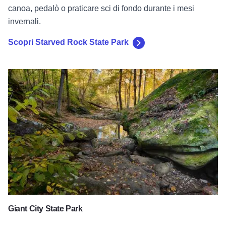
Giant City State Park
Giant City State Park
Sebbene l'intera Shawnee National Forest sia una visita
obbligata per ogni appassionato di outdoor, ci sono alcune
aree che spiccano come punti di forza particolari. Una di
queste è il Giant City State Park a Makanda, vicino a
Carbondale.