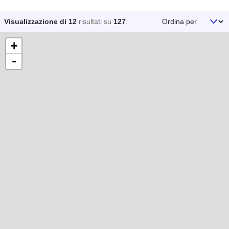
Ordina per
Visualizzazione di 12
risultati su
127
.
+
-