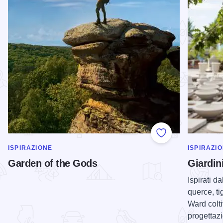
Add to Favorite
MOSTRA DI PIÙ NELLA CATEGORIA DI
MOSTRA D
ISPIRAZIONE
ISPIRAZI
Garden of the Gods
Giardin
Ispirati d
querce, ti
Ward colti
progettazi