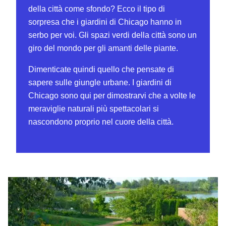
della città come sfondo? Ecco il tipo di
sorpresa che i giardini di Chicago hanno in
serbo per voi. Gli spazi verdi della città sono un
giro del mondo per gli amanti delle piante.
Dimenticate quindi quello che pensate di
sapere sulle giungle urbane. I giardini di
Chicago sono qui per dimostrarvi che a volte le
meraviglie naturali più spettacolari si
nascondono proprio nel cuore della città.
Giardino botanico di Chicago