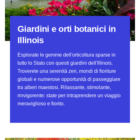
Giardini e orti botanici in
Illinois
Esplorate le gemme dell'orticoltura sparse in
tutto lo Stato con questi giardini dell'Illinois.
Troverete una serenità zen, mondi di fioriture
globali e numerose opportunità di passeggiare
tra alberi maestosi. Rilassante, stimolante,
rinvigorente: state per intraprendere un viaggio
meraviglioso e fiorito.