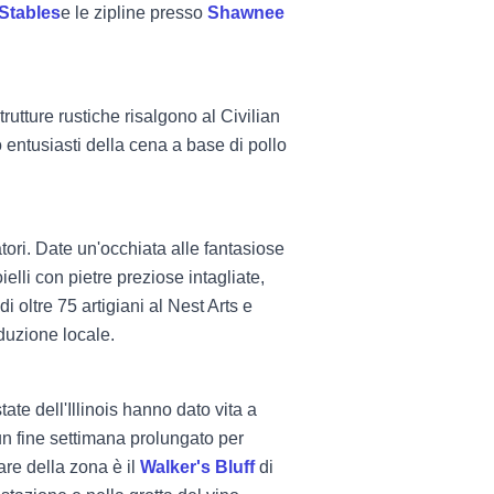
 Stables
e le zipline presso
Shawnee
trutture rustiche risalgono al Civilian
 entusiasti della cena a base di pollo
itatori. Date un'occhiata alle fantasiose
oielli con pietre preziose intagliate,
 oltre 75 artigiani al Nest Arts e
duzione locale.
tate dell'Illinois hanno dato vita a
n fine settimana prolungato per
re della zona è il
Walker's Bluff
di