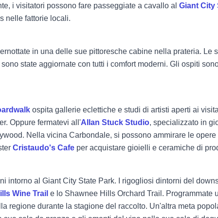
te, i visitatori possono fare passeggiate a cavallo al
Giant City
s nelle fattorie locali.
pernottate in una delle sue pittoresche cabine nella prateria. Le s
ono state aggiornate con tutti i comfort moderni. Gli ospiti sono
ardwalk
ospita gallerie eclettiche e studi di artisti aperti ai vis
r. Oppure fermatevi all'
Allan Stuck Studio
, specializzato in gi
lywood. Nella vicina Carbondale, si possono ammirare le opere di
ster
Cristaudo's Cafe
per acquistare gioielli e ceramiche di pro
i intorno al Giant City State Park. I rigogliosi dintorni del downs
ls Wine Trail
e lo Shawnee Hills Orchard Trail. Programmate u
a regione durante la stagione del raccolto. Un'altra meta popola