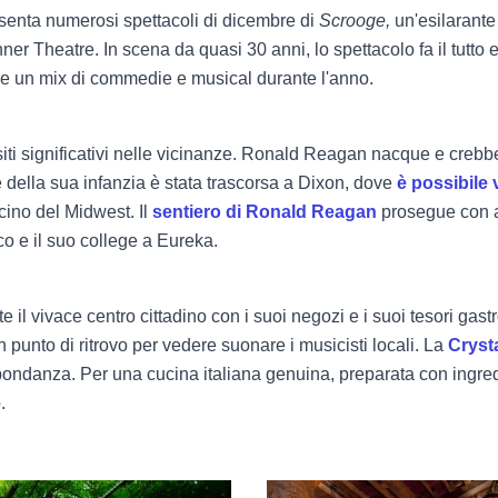
senta numerosi spettacoli di dicembre di
Scrooge,
un'esilarante 
r Theatre. In scena da quasi 30 anni, lo spettacolo fa il tutto e
he un mix di commedie e musical durante l'anno.
siti significativi nelle vicinanze. Ronald Reagan nacque e crebbe
te della sua infanzia è stata trascorsa a Dixon, dove
è possibile v
scino del Midwest. Il
sentiero di Ronald Reagan
prosegue con alt
o e il suo college a Eureka.
 il vivace centro cittadino con i suoi negozi e i suoi tesori gas
un punto di ritrovo per vedere suonare i musicisti locali. La
Cryst
danza. Per una cucina italiana genuina, preparata con ingredient
.