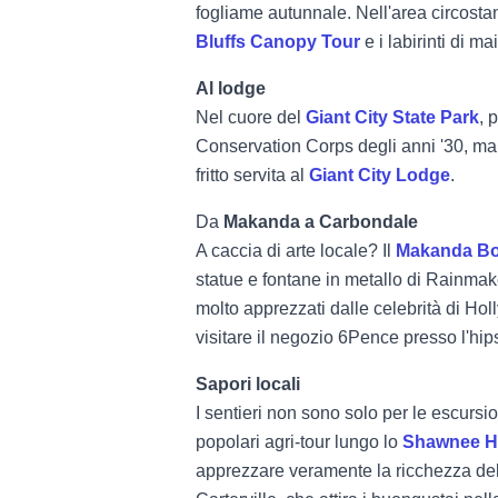
fogliame autunnale. Nell'area circostan
Bluffs Canopy Tour
e i labirinti di mai
Al lodge
Nel cuore del
Giant City State Park
, 
Conservation Corps degli anni '30, ma s
fritto servita al
Giant City Lodge
.
Da
Makanda a Carbondale
A caccia di arte locale? Il
Makanda Bo
statue e fontane in metallo di Rainmake
molto apprezzati dalle celebrità di Hol
visitare il negozio 6Pence presso l'hip
Sapori locali
I sentieri non sono solo per le escursion
popolari agri-tour lungo lo
Shawnee Hil
apprezzare veramente la ricchezza dell