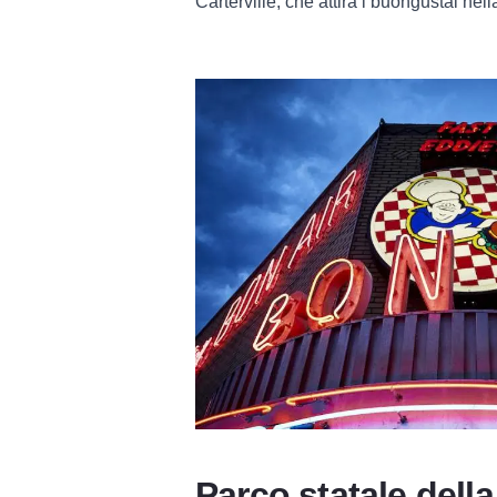
Carterville, che attira i buongustai nel
Parco statale della 