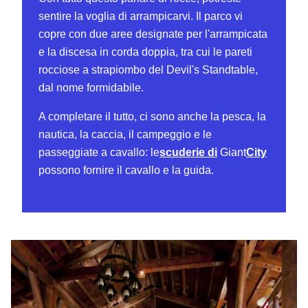
sentire la voglia di arrampicarvi. Il parco vi
copre con due aree designate per l'arrampicata
e la discesa in corda doppia, tra cui le pareti
rocciose a strapiombo del Devil's Standtable,
dal nome formidabile.
A completare il tutto, ci sono anche la pesca, la
nautica, la caccia, il campeggio e le
passeggiate a cavallo: le
scuderie di
Giant
City
possono fornire il cavallo e la guida.