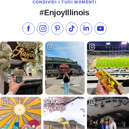
CONDIVIDI I TUOI MOMENTI
#EnjoyIllinois
Metti "Mi piace" su Facebook
Seguici su Instagram
Visita il nostro Pinterest
Seguici su TikTok
Seguici su LinkedIn
Iscriviti al n