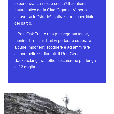
esperienza. La nostra scelta? Il sentiero
naturalistico della Città Gigante. Vi porta
attraverso le "strade", l'attrazione imperdibile
del parco.
Il Post Oak Trail è una passeggiata facile,
mentre il Trillium Trail vi porterà a superare
alcune imponenti scogliere e ad ammirare
alcune bellezze floreali. Il Red Cedar
Backpacking Trail offre l'escursione più lunga
di 12 miglia.