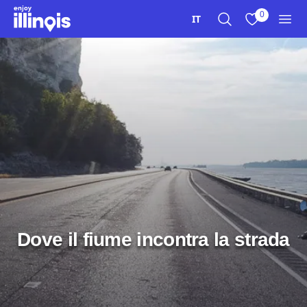
Vai al contenuto principale
0
IT
Ricerca
Visualizza i m
Men
Dove il fiume incontra la strada