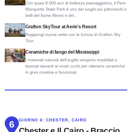
Con quasi 8.000 acri di bellezza paesaggistica, il Pere
Marquette State Park è uno dei luoghi più pittoreschi e
belli del fiume Illinois e del...
Visualizza Grafton SkyTour at Aerie’s Resort
Grafton SkyTour at Aerie's Resort
Raggiungi nuove vette con la funivia di Grafton Sky
Tour.
Visualizza le ceramiche di fango del Mississippi
Ceramiche di fango del Mississippi
I materiali naturali dell'argilla vengono modellati e
lavorati davanti ai vostri occhi per ottenere ceramiche
in gres creative e funzionali.
GIORNO 6:
CHESTER, CAIRO
6
Chester e Il Cairo - Braccio