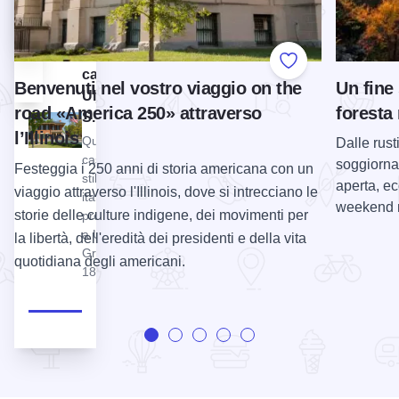
creative e
storico
funzionali.
statale
della
Add to Favorite
casa di
Benvenuti nel vostro viaggio on the
Un fine
Ulysses
road «America 250» attraverso
foresta
S. Grant
l’Illinois
Questa
Dalle rust
casa in
soggiornar
Festeggia i 250 anni di storia americana con un
stile
aperta, ec
viaggio attraverso l'Illinois, dove si intrecciano le
italiano fu
weekend n
storie delle culture indigene, dei movimenti per
presentata
a U.S.
la libertà, dell'eredità dei presidenti e della vita
Grant nel
quotidiana degli americani.
1865.