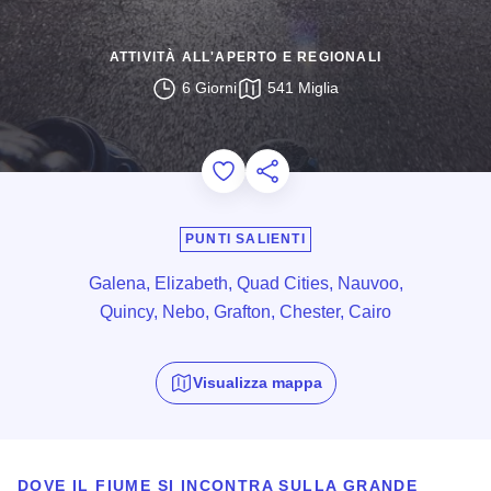
ATTIVITÀ ALL'APERTO E REGIONALI
6 Giorni
541 Miglia
Add to Favorites
Condividi questa pagina
PUNTI SALIENTI
Galena, Elizabeth, Quad Cities, Nauvoo,
Quincy, Nebo, Grafton, Chester, Cairo
Visualizza mappa
DOVE IL FIUME SI INCONTRA SULLA GRANDE