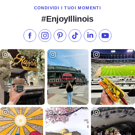
CONDIVIDI I TUOI MOMENTI
#EnjoyIllinois
Metti "Mi piace" su Facebook
Seguici su Instagram
Visita il nostro Pinterest
Seguici su TikTok
Seguici su LinkedIn
Iscriviti al n