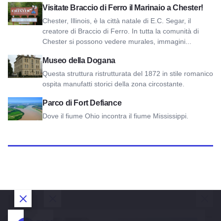
Visitate Braccio di Ferro il Marinaio a Chester!
Visitate Braccio di Ferro il Marinaio a Chester!
Chester, Illinois, è la città natale di E.C. Segar, il
creatore di Braccio di Ferro. In tutta la comunità di
Chester si possono vedere murales, immagini...
Visualizza il Custom House Museum
Museo della Dogana
Questa struttura ristrutturata del 1872 in stile romanico
ospita manufatti storici della zona circostante.
Visualizza il parco di Fort Defiance
Parco di Fort Defiance
Dove il fiume Ohio incontra il fiume Mississippi.
Chiudi la finestra di dialogo
Chiudi la finestra di dialogo
Chiudi la finestra di dialogo
Chiudi la finestra di dialogo
Chiudi la finestra di dialogo
Chiudi la finestra di dialogo
Chiu