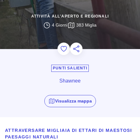
ATTIVITÀ ALL'APERTO E REGIONALI
4 Giorni
383 Miglia
Add to Favorites
Condividi questa pagina
PUNTI SALIENTI
Shawnee
Visualizza mappa
ATTRAVERSARE MIGLIAIA DI ETTARI DI MAESTOSI
PAESAGGI NATURALI