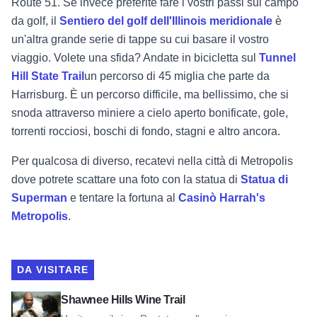
Route 51. Se invece preferite fare i vostri passi sul campo
da golf, il
Sentiero del golf dell'Illinois meridionale
è
un'altra grande serie di tappe su cui basare il vostro
viaggio. Volete una sfida? Andate in bicicletta sul
Tunnel
Hill State Trail
un percorso di 45 miglia che parte da
Harrisburg. È un percorso difficile, ma bellissimo, che si
snoda attraverso miniere a cielo aperto bonificate, gole,
torrenti rocciosi, boschi di fondo, stagni e altro ancora.
Per qualcosa di diverso, recatevi nella città di Metropolis
dove potrete scattare una foto con la statua di
Statua di
Superman
e tentare la fortuna al
Casinò Harrah's
Metropolis
.
DA VISITARE
Visualizza la Strada del Vino delle Colline di Shawnee
Shawnee Hills Wine Trail