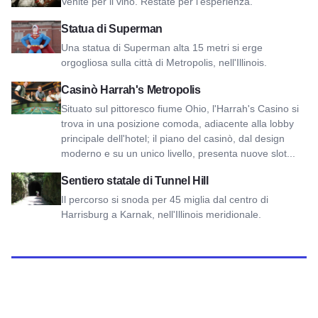
Venite per il vino. Restate per l'esperienza.
Visualizza la statua di Superman
Statua di Superman
Una statua di Superman alta 15 metri si erge
orgogliosa sulla città di Metropolis, nell'Illinois.
Visualizza il Casinò Harrah's Metropolis
Casinò Harrah's Metropolis
Situato sul pittoresco fiume Ohio, l'Harrah's Casino si
trova in una posizione comoda, adiacente alla lobby
principale dell'hotel; il piano del casinò, dal design
moderno e su un unico livello, presenta nuove slot...
Visualizza il sentiero statale di Tunnel Hill
Sentiero statale di Tunnel Hill
Il percorso si snoda per 45 miglia dal centro di
Harrisburg a Karnak, nell'Illinois meridionale.