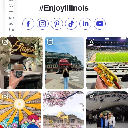
338 metri
#EnjoyIllinois
— 11
piattaforme
sospese
Metti "Mi piace" su Facebook
Seguici su Instagram
Visita il nostro Pinterest
Seguici su TikTok
Seguici su LinkedIn
Iscriviti al n
tra gli
alberi,…