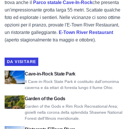
trova anche il
Parco statale Cave-In-Rock
che presenta
un'impressionante grotta larga 55 metri. Scattate qualche
foto ed esplorate i sentieri. Nelle vicinanze ci sono ottime
opzioni per il pranzo, provate l'E-Town River Restaurant,
un ristorante galleggiante.
E-Town River Restaurant
(aperto stagionalmente tra maggio e ottobre).
DA VISITARE
Visualizza il Parco statale di Cave-in-Rock
Cave-in-Rock State Park
Il Cave-in-Rock State Park è costituito dall'omonima
caverna e da ettari di foresta lungo il fiume Ohio.
Vista sul Giardino degli Dei
Garden of the Gods
Garden of the Gods e Rim Rock Recreational Area;
gioielli nella corona della splendida Shawnee National
Forest dell'Illinois meridionale.