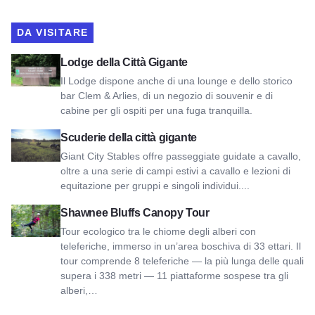
DA VISITARE
Visualizza il Giant City Lodge
Lodge della Città Gigante
Il Lodge dispone anche di una lounge e dello storico
bar Clem & Arlies, di un negozio di souvenir e di
cabine per gli ospiti per una fuga tranquilla.
Vedi Giant City Stables
Scuderie della città gigante
Giant City Stables offre passeggiate guidate a cavallo,
oltre a una serie di campi estivi a cavallo e lezioni di
equitazione per gruppi e singoli individui....
Visualizza il tour del baldacchino di Shawnee Bluffs
Shawnee Bluffs Canopy Tour
Tour ecologico tra le chiome degli alberi con
teleferiche, immerso in un’area boschiva di 33 ettari. Il
tour comprende 8 teleferiche — la più lunga delle quali
supera i 338 metri — 11 piattaforme sospese tra gli
alberi,…