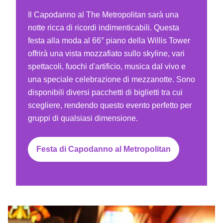
Il Capodanno al The Metropolitan sarà una
notte ricca di ricordi indimenticabili. Questa
festa alla moda al 66° piano della Willis Tower
offrirà una vista mozzafiato sullo skyline, vari
spettacoli, fuochi d'artificio, musica dal vivo e
una speciale celebrazione di mezzanotte. Sono
disponibili diversi pacchetti di biglietti tra cui
scegliere, rendendo questo evento perfetto per
gruppi di qualsiasi dimensione.
Festa di Capodanno al Metropolitan
La festa di capodanno del proibizionismo di Gatsby