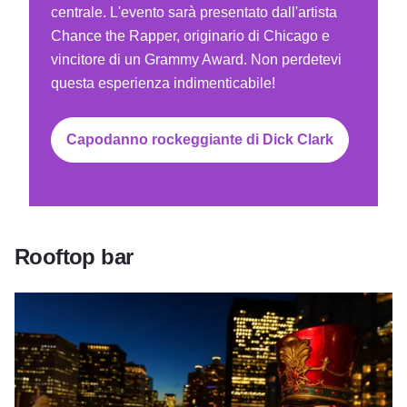
centrale. L'evento sarà presentato dall'artista
Chance the Rapper, originario di Chicago e
vincitore di un Grammy Award. Non perdetevi
questa esperienza indimenticabile!
Capodanno rockeggiante di Dick Clark
Rooftop bar
Evento LondonHouse