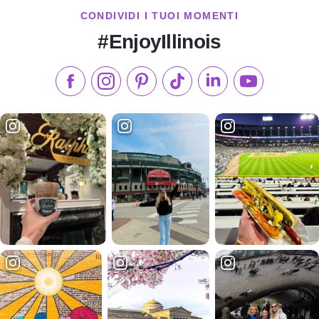
CONDIVIDI I TUOI MOMENTI
#EnjoyIllinois
Metti "Mi piace" su Facebook
Seguici su Instagram
Visita il nostro Pinterest
Seguici su TikTok
Seguici su LinkedIn
Iscriviti al n