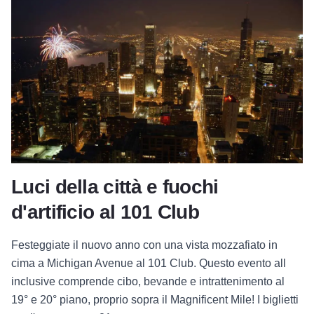
Luci della città e fuochi
d'artificio al 101 Club
Festeggiate il nuovo anno con una vista mozzafiato in
cima a Michigan Avenue al 101 Club. Questo evento all
inclusive comprende cibo, bevande e intrattenimento al
19° e 20° piano, proprio sopra il Magnificent Mile! I biglietti