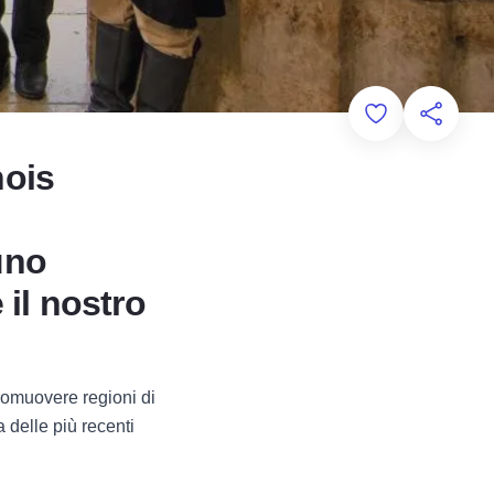
Add to Favorit
Condivid
nois
uno
il nostro
romuovere regioni di
a delle più recenti