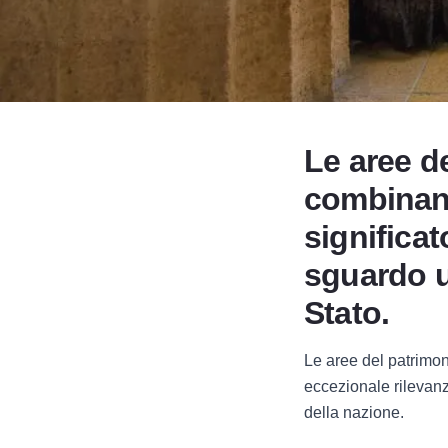
Le aree de
combinano
significat
sguardo u
Stato.
Le aree del patrimo
eccezionale rilevanza
della nazione.