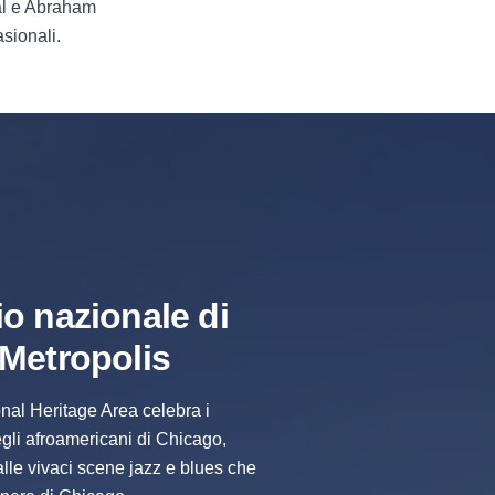
nal e Abraham
asionali.
io nazionale di
 Metropolis
nal Heritage Area celebra i
degli afroamericani di Chicago,
alle vivaci scene jazz e blues che