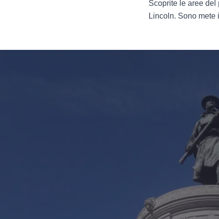
Scoprite le aree de
Lincoln. Sono mete im