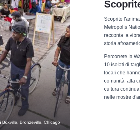
Scoprit
Scoprite l'anima
Metropolis Nati
racconta la vibra
storia afroameric
Percorrete la Wa
10 isolati di ta
locali che hanno 
comunità, alla c
cultura continuan
nelle mostre d'ar
 Boxville, Bronzeville, Chicago