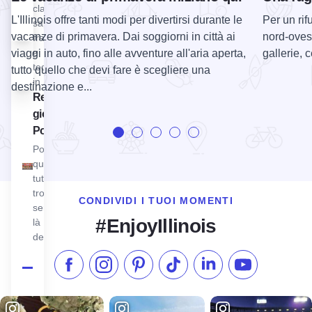
ed
classici
escursioni
L'Illinois offre tanti modi per divertirsi durante le
Per un rif
sapori
ed è...
vacanze di primavera. Dai soggiorni in città ai
nord-ovest
francesi
e
viaggi in auto, fino alle avventure all'aria aperta,
gallerie, 
tedeschi
tutto quello che devi fare è scegliere una
in...
destinazione e...
Visualizza Regali e giocattoli di Poopsie
Regali e
giocattoli di
Poopsie
Poopsie's ha
qualcosa per
tutti e ciò che
troverete è
CONDIVIDI I TUOI MOMENTI
sempre al di
#EnjoyIllinois
là
dell'ordinario!
Metti "Mi piace" su Facebook
Seguici su Instagram
Visita il nostro Pinterest
Seguici su TikTok
Seguici su LinkedIn
Iscriviti al n