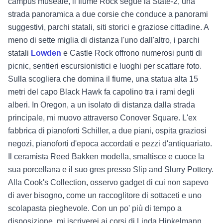
campus museale, il fiume Rock segue la State-2, una
strada panoramica a due corsie che conduce a panorami
suggestivi, parchi statali, siti storici e graziose cittadine. A
meno di sette miglia di distanza l'uno dall'altro, i parchi
statali
Lowden
e
Castle Rock
offrono numerosi punti di
picnic, sentieri escursionistici e luoghi per scattare foto.
Sulla scogliera che domina il fiume, una statua alta 15
metri del capo Black Hawk fa capolino tra i rami degli
alberi. In Oregon, a un isolato di distanza dalla strada
principale, mi muovo attraverso Conover Square. L'ex
fabbrica di pianoforti Schiller, a due piani, ospita graziosi
negozi, pianoforti d'epoca accordati e pezzi d'antiquariato.
Il ceramista Reed Bakken modella, smaltisce e cuoce la
sua porcellana e il suo gres presso Slip and Slurry Pottery.
Alla Cook's Collection, osservo gadget di cui non sapevo
di aver bisogno, come un raccoglitore di sottaceti e uno
scolapasta pieghevole. Con un po' più di tempo a
disposizione, mi iscriverei ai corsi di Linda Hinkelmann,