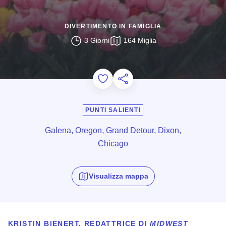
DIVERTIMENTO IN FAMIGLIA
3 Giorni
164 Miglia
Add to Favorites
Condividi questa pagina
PUNTI SALIENTI
Galena, Oregon, Grand Detour, Dixon,
Chicago
Visualizza mappa
KRISTIN BIENERT, REDATTRICE DI
MIDWEST