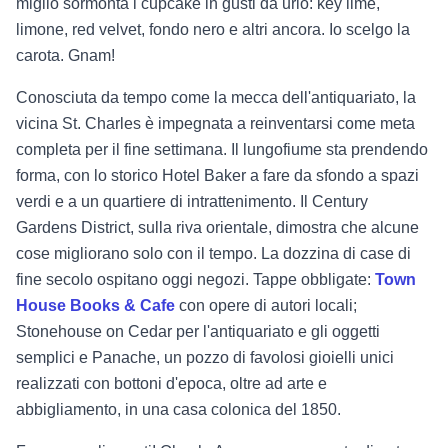
miglio sormonta i cupcake in gusti da urlo: key lime,
limone, red velvet, fondo nero e altri ancora. Io scelgo la
carota. Gnam!
Conosciuta da tempo come la mecca dell'antiquariato, la
vicina St. Charles è impegnata a reinventarsi come meta
completa per il fine settimana. Il lungofiume sta prendendo
forma, con lo storico Hotel Baker a fare da sfondo a spazi
verdi e a un quartiere di intrattenimento. Il Century
Gardens District, sulla riva orientale, dimostra che alcune
cose migliorano solo con il tempo. La dozzina di case di
fine secolo ospitano oggi negozi. Tappe obbligate:
Town
House Books & Cafe
con opere di autori locali;
Stonehouse on Cedar per l'antiquariato e gli oggetti
semplici e Panache, un pozzo di favolosi gioielli unici
realizzati con bottoni d'epoca, oltre ad arte e
abbigliamento, in una casa colonica del 1850.