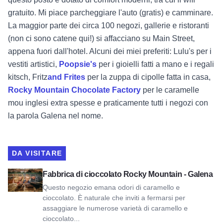
gratuito. Mi piace parcheggiare l'auto (gratis) e camminare.
La maggior parte dei circa 100 negozi, gallerie e ristoranti
(non ci sono catene qui!) si affacciano su Main Street,
appena fuori dall'hotel. Alcuni dei miei preferiti:
Lulu's
per i
vestiti artistici,
Poopsie's
per i gioielli fatti a mano e i regali
kitsch,
Fritz
and Frites
per la zuppa di cipolle fatta in casa,
Rocky Mountain Chocolate Factory
per le caramelle
mou inglesi extra spesse e praticamente tutti i negozi con
la parola Galena nel nome.
DA VISITARE
Visualizza la Fabbrica di cioccolato Rocky Mountain - Galen
Fabbrica di cioccolato Rocky Mountain - Galena
Questo negozio emana odori di caramello e
cioccolato. È naturale che inviti a fermarsi per
assaggiare le numerose varietà di caramello e
cioccolato...