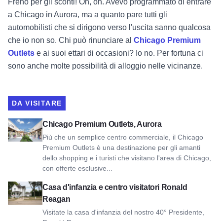
Freno per gli sconti! Oh, oh. Avevo programmato di entrare
a Chicago in Aurora, ma a quanto pare tutti gli
automobilisti che si dirigono verso l'uscita sanno qualcosa
che io non so. Chi può rinunciare al
Chicago Premium
Outlets
e ai suoi ettari di occasioni? Io no. Per fortuna ci
sono anche molte possibilità di alloggio nelle vicinanze.
DA VISITARE
Visualizza i Chicago Premium Outlets, Aurora
Chicago Premium Outlets, Aurora
Più che un semplice centro commerciale, il Chicago
Premium Outlets è una destinazione per gli amanti
dello shopping e i turisti che visitano l'area di Chicago,
con offerte esclusive...
Visualizza la Ronald Reagan Boyhood Home e il Centro visit
Casa d'infanzia e centro visitatori Ronald
Reagan
Visitate la casa d'infanzia del nostro 40° Presidente,