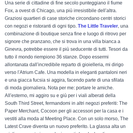
Una serie di cittadine di fine secolo punteggiano il fiume
Fox, a ovest di Chicago, una più irresistibile dell'altra.
Graziosi quartieri di case storiche circondano centri storici
con negozi e ristoranti di ogni tipo.
The Little Traveler
, una
combinazione di boutique senza fine e luogo di ritrovo per
signore che pranzano, che si trova in una villa bianca a
Ginevra, potrebbe essere il più seducente di tutti. Tesori da
tutto il mondo riempiono 36 stanze. Dopo essermi
allontanata dall'incredibile reparto di gioielleria, mi dirigo
verso l'Atrium Cafe. Una modella in eleganti pantaloni neri
e una giacca fucsia si aggira, facendo parte di una sfilata
di moda giornaliera. Nota per me: portare le amiche.
All'esterno, mi aggiro su e giù per i viali alberati della
South Third Street, fermandomi in altri negozi preferiti: The
Paper Merchant, Cocoon per gli accessori per la casa e i
vestiti alla moda al Meeting Place. Con un solo morso, The
Latest Crave diventa un nuovo preferito. La glassa alta un