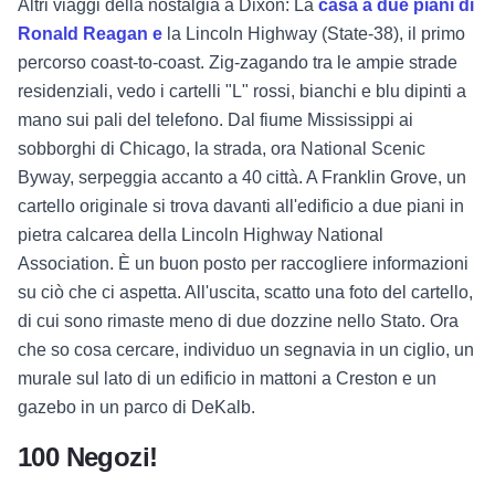
Altri viaggi della nostalgia a Dixon: La
casa a due piani di
Ronald Reagan e
la Lincoln Highway (State-38), il primo
percorso coast-to-coast. Zig-zagando tra le ampie strade
residenziali, vedo i cartelli "L" rossi, bianchi e blu dipinti a
mano sui pali del telefono. Dal fiume Mississippi ai
sobborghi di Chicago, la strada, ora National Scenic
Byway, serpeggia accanto a 40 città. A Franklin Grove, un
cartello originale si trova davanti all'edificio a due piani in
pietra calcarea della Lincoln Highway National
Association. È un buon posto per raccogliere informazioni
su ciò che ci aspetta. All'uscita, scatto una foto del cartello,
di cui sono rimaste meno di due dozzine nello Stato. Ora
che so cosa cercare, individuo un segnavia in un ciglio, un
murale sul lato di un edificio in mattoni a Creston e un
gazebo in un parco di DeKalb.
100 Negozi!