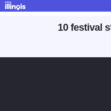
Vai al contenuto principale
10 festival s