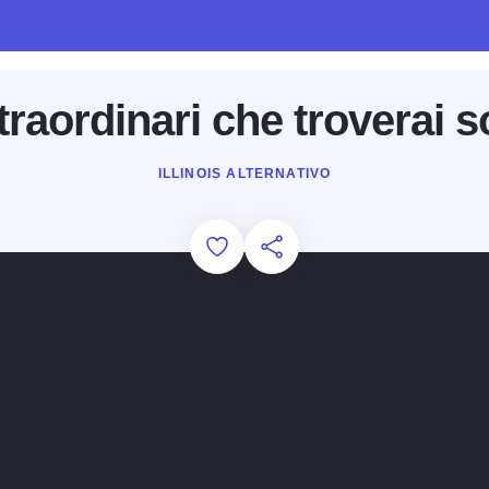
traordinari che troverai so
ILLINOIS ALTERNATIVO
Add to Favorites
Condividi questa pagina