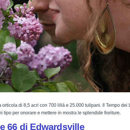
 orticola di 8,5 acri con 700 lillà e 25.000 tulipani. Il Tempo dei
ni tipo per onorare e mettere in mostra le splendide fioriture.
te 66 di Edwardsville