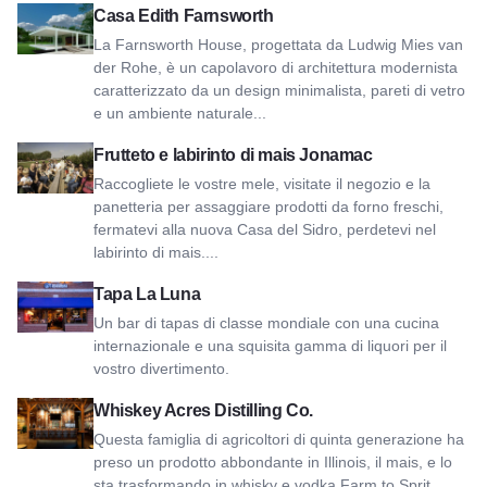
Vista sulla casa di Edith Farnsworth
Casa Edith Farnsworth
La Farnsworth House, progettata da Ludwig Mies van
der Rohe, è un capolavoro di architettura modernista
caratterizzato da un design minimalista, pareti di vetro
e un ambiente naturale...
Visualizza il frutteto e il labirinto di mais di Jonamac
Frutteto e labirinto di mais Jonamac
Raccogliete le vostre mele, visitate il negozio e la
panetteria per assaggiare prodotti da forno freschi,
fermatevi alla nuova Casa del Sidro, perdetevi nel
labirinto di mais....
Visualizza Tapa La Luna
Tapa La Luna
Un bar di tapas di classe mondiale con una cucina
internazionale e una squisita gamma di liquori per il
vostro divertimento.
Visualizza Whiskey Acres Distilling Co.
Whiskey Acres Distilling Co.
Questa famiglia di agricoltori di quinta generazione ha
preso un prodotto abbondante in Illinois, il mais, e lo
sta trasformando in whisky e vodka Farm to Sprit.