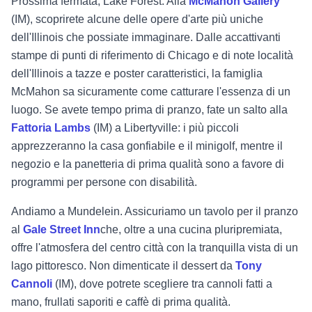
Prossima fermata, Lake Forest. Alla
McMahon Gallery
(IM), scoprirete alcune delle opere d'arte più uniche
dell'Illinois che possiate immaginare. Dalle accattivanti
stampe di punti di riferimento di Chicago e di note località
dell'Illinois a tazze e poster caratteristici, la famiglia
McMahon sa sicuramente come catturare l'essenza di un
luogo. Se avete tempo prima di pranzo, fate un salto alla
Fattoria Lambs
(IM) a Libertyville: i più piccoli
apprezzeranno la casa gonfiabile e il minigolf, mentre il
negozio e la panetteria di prima qualità sono a favore di
programmi per persone con disabilità.
Andiamo a Mundelein. Assicuriamo un tavolo per il pranzo
al
Gale Street Inn
che, oltre a una cucina pluripremiata,
offre l'atmosfera del centro città con la tranquilla vista di un
lago pittoresco. Non dimenticate il dessert da
Tony
Cannoli
(IM), dove potrete scegliere tra cannoli fatti a
mano, frullati saporiti e caffè di prima qualità.