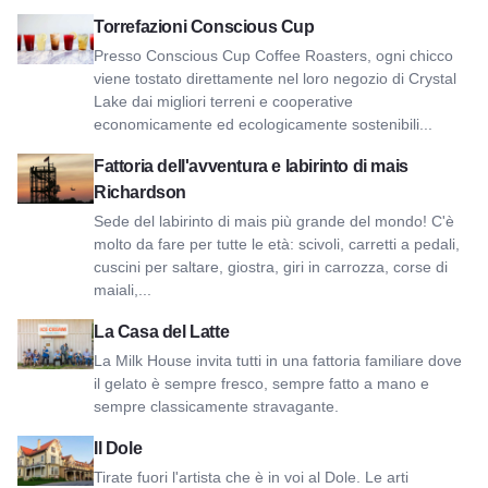
Vedi Conscious Cup Roasters
Torrefazioni Conscious Cup
Presso Conscious Cup Coffee Roasters, ogni chicco
viene tostato direttamente nel loro negozio di Crystal
Lake dai migliori terreni e cooperative
economicamente ed ecologicamente sostenibili...
Visualizza la Fattoria dell'Avventura e il labirinto di mais Ri
Fattoria dell'avventura e labirinto di mais
Richardson
Sede del labirinto di mais più grande del mondo! C'è
molto da fare per tutte le età: scivoli, carretti a pedali,
cuscini per saltare, giostra, giri in carrozza, corse di
maiali,...
Vedi La Casa del Latte
La Casa del Latte
La Milk House invita tutti in una fattoria familiare dove
il gelato è sempre fresco, sempre fatto a mano e
sempre classicamente stravagante.
Visualizza il Dole
Il Dole
Tirate fuori l'artista che è in voi al Dole. Le arti