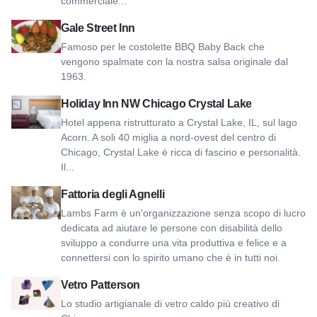
commerciale...
Visualizza Gale Street Inn
Gale Street Inn
Famoso per le costolette BBQ Baby Back che
vengono spalmate con la nostra salsa originale dal
1963.
Vista Holiday Inn NW Chicago Crystal Lake
Holiday Inn NW Chicago Crystal Lake
Hotel appena ristrutturato a Crystal Lake, IL, sul lago
Acorn. A soli 40 miglia a nord-ovest del centro di
Chicago, Crystal Lake è ricca di fascino e personalità.
Il...
Vedi Fattoria degli agnelli
Fattoria degli Agnelli
Lambs Farm è un'organizzazione senza scopo di lucro
dedicata ad aiutare le persone con disabilità dello
sviluppo a condurre una vita produttiva e felice e a
connettersi con lo spirito umano che è in tutti noi.
Visualizza il vetro Patterson
Vetro Patterson
Lo studio artigianale di vetro caldo più creativo di