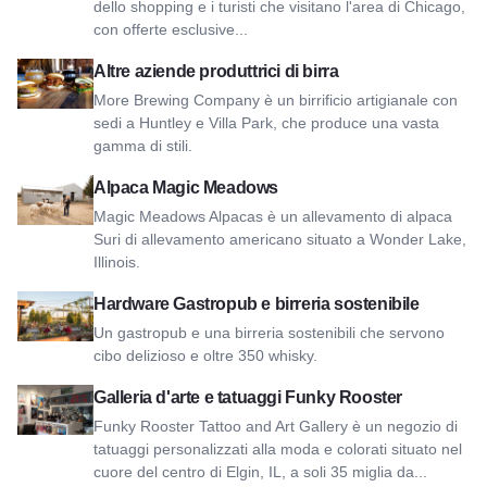
dello shopping e i turisti che visitano l'area di Chicago,
con offerte esclusive...
Vedi More Brewing Company
Altre aziende produttrici di birra
More Brewing Company è un birrificio artigianale con
sedi a Huntley e Villa Park, che produce una vasta
gamma di stili.
Vedi Magic Meadows Alpacas
Alpaca Magic Meadows
Magic Meadows Alpacas è un allevamento di alpaca
Suri di allevamento americano situato a Wonder Lake,
Illinois.
Visualizza Hardware Sustainable Gastropub & Brewery
Hardware Gastropub e birreria sostenibile
Un gastropub e una birreria sostenibili che servono
cibo delizioso e oltre 350 whisky.
Vedi Funky Rooster Tattoo e Galleria d'Arte
Galleria d'arte e tatuaggi Funky Rooster
Funky Rooster Tattoo and Art Gallery è un negozio di
tatuaggi personalizzati alla moda e colorati situato nel
cuore del centro di Elgin, IL, a soli 35 miglia da...