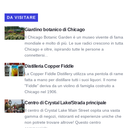
DA VISITARE
Visualizza il Giardino Botanico di Chicago
Giardino botanico di Chicago
Il Chicago Botanic Garden è un museo vivente di fama
mondiale e molto di più. Le sue radici crescono in tutta
Chicago e oltre, ispirando tutte le persone a
connettersi...
Visualizza la distilleria Copper Fiddle
Distilleria Copper Fiddle
La Copper Fiddle Distillery utilizza una pentola di rame
fatta a mano per distillare tutti i suoi liquori. Il nome
"Fiddle" deriva da un violino di famiglia costruito a
Chicago nel 1906.
Vista Centro di Crystal Lake/Strada principale
Centro di Crystal Lake/Strada principale
Il centro di Crystal Lake Main Street ospita una vasta
gamma di negozi, ristoranti ed esperienze uniche che
non potrete trovare altrove! Questo centro