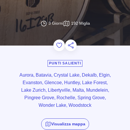
3 Giorni
192 Miglia
Add to Favorites
Condividi questa pagina
PUNTI SALIENTI
Aurora, Batavia, Crystal Lake, Dekalb, Elgin,
Evanston, Glencoe, Huntley, Lake Forest,
Lake Zurich, Libertyville, Malta, Mundelein,
Pingree Grove, Rochelle, Spring Grove,
Wonder Lake, Woodstock
Visualizza mappa