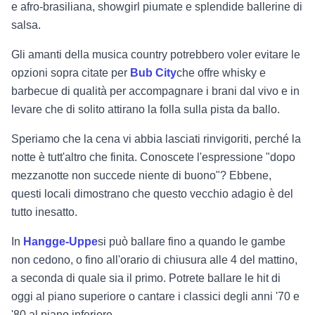
e afro-brasiliana, showgirl piumate e splendide ballerine di
salsa.
Gli amanti della musica country potrebbero voler evitare le
opzioni sopra citate per
Bub City
che offre whisky e
barbecue di qualità per accompagnare i brani dal vivo e in
levare che di solito attirano la folla sulla pista da ballo.
Speriamo che la cena vi abbia lasciati rinvigoriti, perché la
notte è tutt'altro che finita. Conoscete l'espressione "dopo
mezzanotte non succede niente di buono"? Ebbene,
questi locali dimostrano che questo vecchio adagio è del
tutto inesatto.
In
Hangge-Uppe
si può ballare fino a quando le gambe
non cedono, o fino all'orario di chiusura alle 4 del mattino,
a seconda di quale sia il primo. Potrete ballare le hit di
oggi al piano superiore o cantare i classici degli anni '70 e
'80 al piano inferiore.