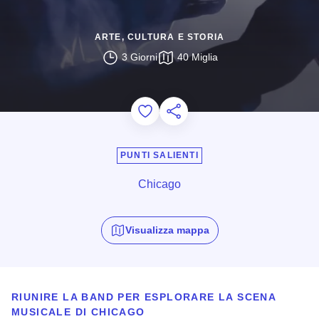
ARTE, CULTURA E STORIA
3 Giorni
40 Miglia
Add to Favorites
Condividi questa pagina
PUNTI SALIENTI
Chicago
Visualizza mappa
RIUNIRE LA BAND PER ESPLORARE LA SCENA
MUSICALE DI CHICAGO