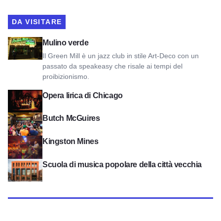
DA VISITARE
Vedi Mulino Verde
Mulino verde
Il Green Mill è un jazz club in stile Art-Deco con un
passato da speakeasy che risale ai tempi del
proibizionismo.
Vedi Lyric Opera Of Chicago
Opera lirica di Chicago
Vedi Butch McGuire
Butch McGuires
Vedi le miniere di Kingston
Kingston Mines
Visualizza la Scuola di Musica Popolare della Città Vecchia
Scuola di musica popolare della città vecchia