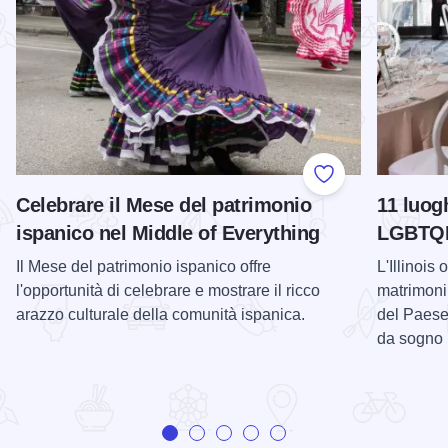
Add to Favorite
Celebrare il Mese del patrimonio
11 luog
ispanico nel Middle of Everything
LGBTQIA
Il Mese del patrimonio ispanico offre
L'Illinois
l'opportunità di celebrare e mostrare il ricco
matrimoni
arazzo culturale della comunità ispanica.
del Paese.
da sogno n