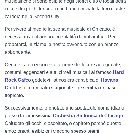
musicali che si sono esibite negli storici club e locali della
città e dei pochi fortunati che hanno iniziato la loro illustre
carriera nella Second City.
Per vivere al meglio la scena musicale di Chicago, è
necessario adottare una mentalità da nottambuli. Per
prepararci, iniziamo la nostra avventura con un pranzo
abbondante.
Cenate tra un'enorme collezione di chitarre autografate,
costumi leggendari e altri cimeli musicali al famoso
Hard
Rock Cafe
o godetevi l'atmosfera caraibica di
Havana
Grill
che offre un patio stagionale che sembra un'oasi
tropicale.
Successivamente, prenotate uno spettacolo pomeridiano
presso la famosissima
Orchestra Sinfonica di Chicago
.
Chiudete gli occhi e ascoltate, e capirete perché queste
emozionanti esibizioni vincono spesso premi