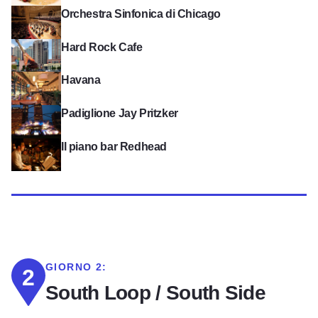
Visualizza l'Orchestra Sinfonica di Chicago
Orchestra Sinfonica di Chicago
Vedi Hard Rock Cafe
Hard Rock Cafe
Vedi L'Avana
Havana
Guarda il Padiglione Jay Pritzker
Padiglione Jay Pritzker
Visualizza il piano bar Redhead
Il piano bar Redhead
GIORNO 2:
2
South Loop / South Side