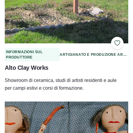
Aggiung
INFORMAZIONI SUL
ARTIGIANATO E PRODUZIONE ARTIGIANALE
PRODUTTORE
Alto Clay Works
Showroom di ceramica, studi di artisti residenti e aule
per campi estivi e corsi di formazione.
Pedone di Big Muddy