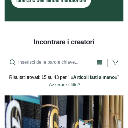
Itinerario dell'Illinois meridionale
Incontrare i creatori
Vista elenco
Mostr
Risultati
trovati:
15 su 43
per
"
Articoli fatti a mano
"
Azzerare i filtri?
Pipistrelli personalizzati a Homewood