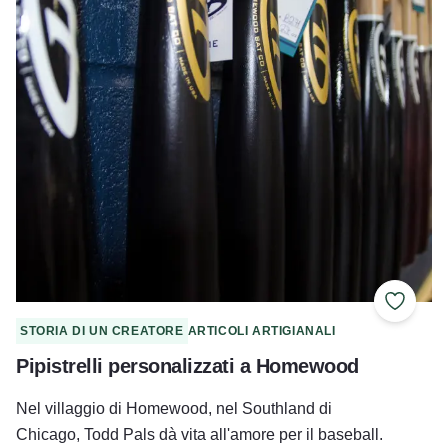
Aggiung
STORIA DI UN CREATORE
ARTICOLI ARTIGIANALI
Pipistrelli personalizzati a Homewood
Nel villaggio di Homewood, nel Southland di
Chicago, Todd Pals dà vita all'amore per il baseball.