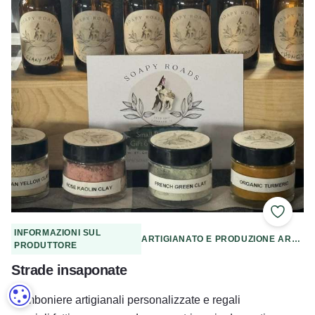
Aggiung
INFORMAZIONI SUL
ARTIGIANATO E PRODUZIONE ARTIGIANALE
PRODUTTORE
Strade insaponate
IMPOSTAZIONI DEI COOKIE
Bomboniere artigianali personalizzate e regali