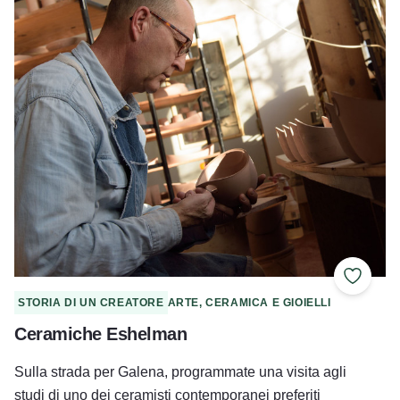
Aggiung
STORIA DI UN CREATORE
ARTE, CERAMICA E GIOIELLI
Ceramiche Eshelman
Sulla strada per Galena, programmate una visita agli
studi di uno dei ceramisti contemporanei preferiti