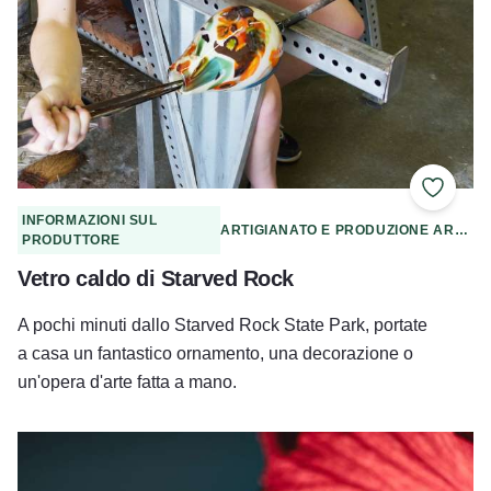
Aggiung
INFORMAZIONI SUL
ARTIGIANATO E PRODUZIONE ARTIGIANALE
PRODUTTORE
Vetro caldo di Starved Rock
A pochi minuti dallo Starved Rock State Park, portate
a casa un fantastico ornamento, una decorazione o
un'opera d'arte fatta a mano.
La Coppa Irie - Huntley