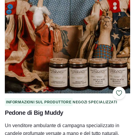
Aggiung
INFORMAZIONI SUL PRODUTTORE
NEGOZI SPECIALIZZATI
Pedone di Big Muddy
Un venditore ambulante di campagna specializzato in
candele profumate versate a mano e del tutto naturali,