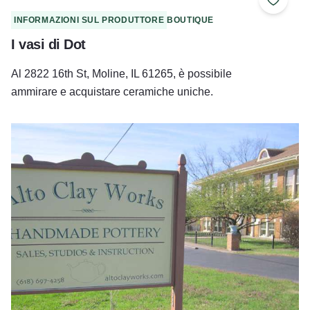
Aggiung
INFORMAZIONI SUL PRODUTTORE
BOUTIQUE
I vasi di Dot
Al 2822 16th St, Moline, IL 61265, è possibile
ammirare e acquistare ceramiche uniche.
Alto Clay Works