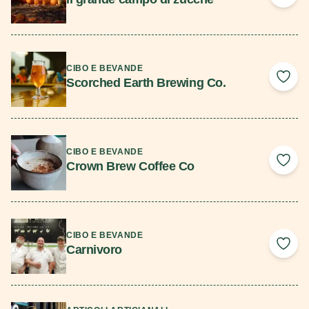
Add 
Scopri di più
CIBO E BEVANDE
Scorched Earth Brewing Co.
Add 
Scopri di più
CIBO E BEVANDE
Crown Brew Coffee Co
Add 
Scopri di più
CIBO E BEVANDE
Carnivoro
Add 
Scopri di più