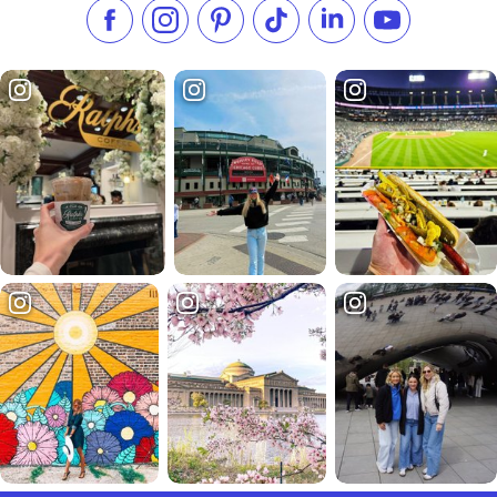
Metti "Mi piace" su Facebook
Seguici su Instagram
Visita il nostro Pinterest
Seguici su TikTok
Seguici su LinkedIn
Iscriviti al n