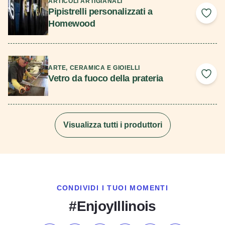
ARTICOLI ARTIGIANALI
Pipistrelli personalizzati a
Add 
Homewood
Scopri di più
ARTE, CERAMICA E GIOIELLI
Vetro da fuoco della prateria
Add 
Visualizza tutti i produttori
CONDIVIDI I TUOI MOMENTI
#EnjoyIllinois