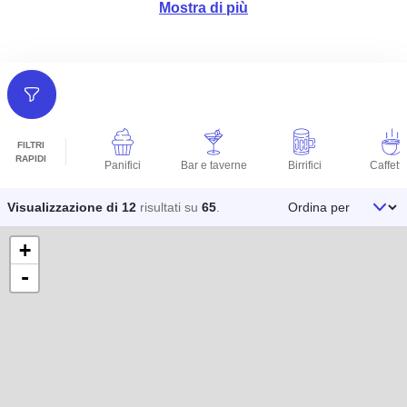
Mostra di più
Filtri
FILTRI
RAPIDI
Panifici
Bar e taverne
Birrifici
Caffette
Ordina per
Visualizzazione di 12
risultati su
65
.
+
-