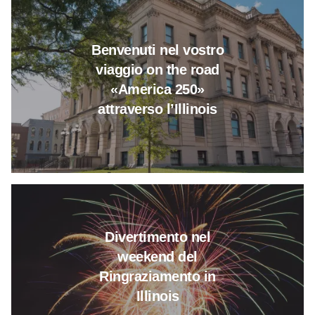
Per saperne di più su "Welcome t
Benvenuti nel vostro
viaggio on the road
«America 250»
attraverso l’Illinois
Leggi tutto su Divertimento nel
Divertimento nel
weekend del
Ringraziamento in
Illinois