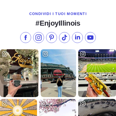
CONDIVIDI I TUOI MOMENTI
#EnjoyIllinois
Metti "Mi piace" su Facebook
Seguici su Instagram
Visita il nostro Pinterest
Seguici su TikTok
Seguici su LinkedIn
Iscriviti al n