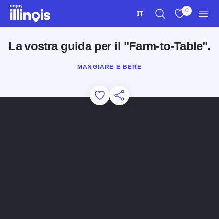
Vai al contenuto principale
0
IT
Ricerca
Visualizza i m
Men
La vostra guida per il "Farm-to-Table".
MANGIARE E BERE
Add to Favorites
Condividi questa pagina