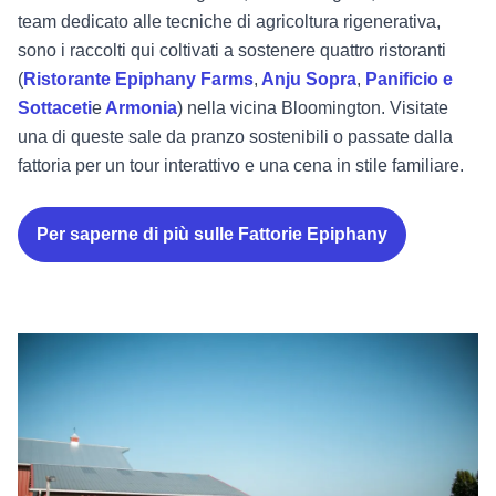
team dedicato alle tecniche di agricoltura rigenerativa,
sono i raccolti qui coltivati a sostenere quattro ristoranti
(
Ristorante Epiphany Farms
,
Anju Sopra
,
Panificio e
Sottaceti
e
Armonia
) nella vicina Bloomington. Visitate
una di queste sale da pranzo sostenibili o passate dalla
fattoria per un tour interattivo e una cena in stile familiare.
Per saperne di più sulle Fattorie Epiphany