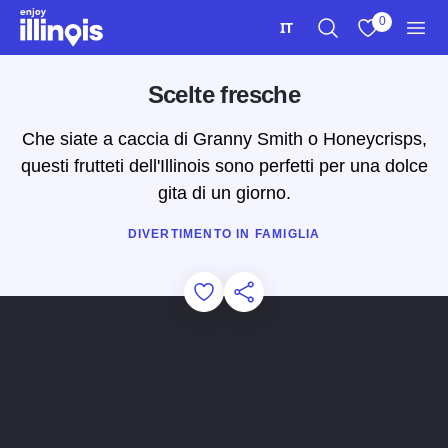
Vai al contenuto principale
0
IT
Ricerca
Visualizza i m
Men
Scelte fresche
Che siate a caccia di Granny Smith o Honeycrisps,
questi frutteti dell'Illinois sono perfetti per una dolce
gita di un giorno.
DIVERTIMENTO IN FAMIGLIA
Add to Favorites
Condividi questa pagina