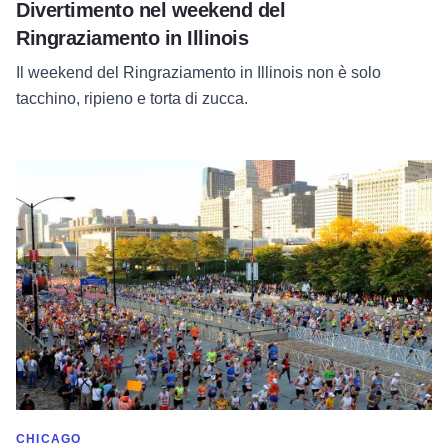
Divertimento nel weekend del
Ringraziamento in Illinois
Il weekend del Ringraziamento in Illinois non è solo
tacchino, ripieno e torta di zucca.
Leggi tutto su Maratona di Chicago: I migliori punti di ristoro
MOSTRA DI PIÙ NELLA CATEGORIA DI
CHICAGO