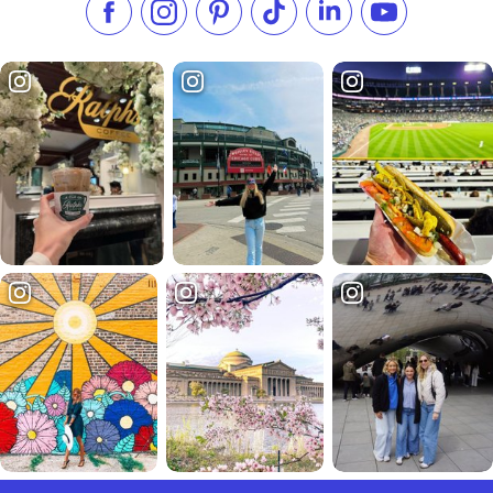
Metti "Mi piace" su Facebook
Seguici su Instagram
Visita il nostro Pinterest
Seguici su TikTok
Seguici su LinkedIn
Iscriviti al n