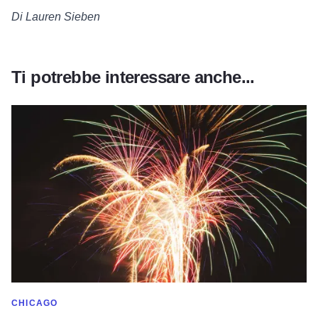
Di Lauren Sieben
Ti potrebbe interessare anche...
Leggi tutto su Divertimento nel weekend del Ringraziamento in
MOSTRA DI PIÙ NELLA CATEGORIA DI
CHICAGO