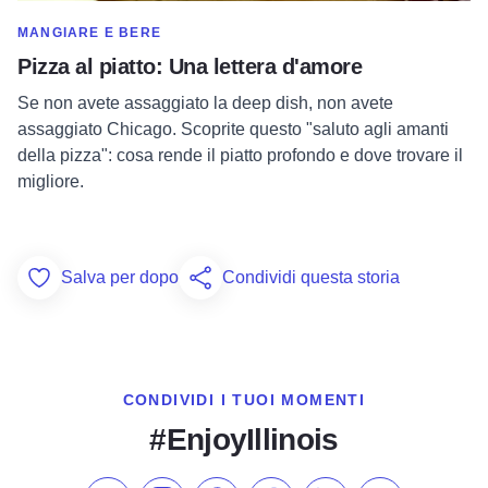
MOSTRA DI PIÙ NELLA CATEGORIA DI
MANGIARE E BERE
Pizza al piatto: Una lettera d'amore
Se non avete assaggiato la deep dish, non avete
assaggiato Chicago. Scoprite questo "saluto agli amanti
della pizza": cosa rende il piatto profondo e dove trovare il
migliore.
Salva per dopo
Condividi questa storia
Add to Favorites
CONDIVIDI I TUOI MOMENTI
#EnjoyIllinois