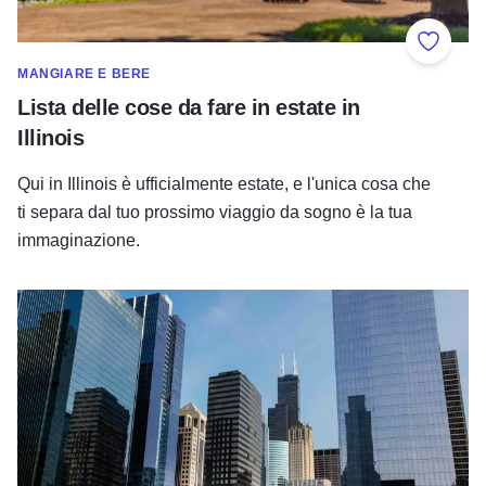
Aggiung
MANGIARE E BERE
Lista delle cose da fare in estate in
Illinois
Qui in Illinois è ufficialmente estate, e l'unica cosa che
ti separa dal tuo prossimo viaggio da sogno è la tua
immaginazione.
I migliori tour della città di Chicago