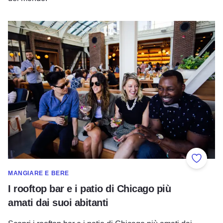
I rooftop bar e i patio di Chicago più amati dai suoi abitanti
Aggiung
MANGIARE E BERE
I rooftop bar e i patio di Chicago più
amati dai suoi abitanti