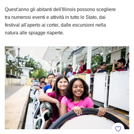
Quest'anno gli abitanti dell'Illinois possono scegliere
tra numerosi eventi e attività in tutto lo Stato, dai
festival all'aperto ai cortei, dalle escursioni nella
natura alle spiagge riaperte.
Divertimento in famiglia in Illinois
Aggiung