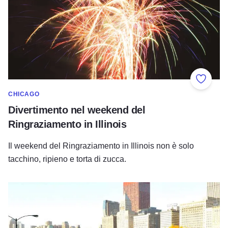
Aggiung
CHICAGO
Divertimento nel weekend del
Ringraziamento in Illinois
Il weekend del Ringraziamento in Illinois non è solo
tacchino, ripieno e torta di zucca.
Maratona di Chicago: I migliori punti di ristoro