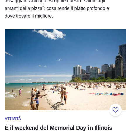
assaggiato Chicago. Scoprite questo "saluto agli
amanti della pizza": cosa rende il piatto profondo e
dove trovare il migliore.
È il weekend del Memorial Day in Illinois
Aggiung
ATTIVITÀ
È il weekend del Memorial Day in Illinois