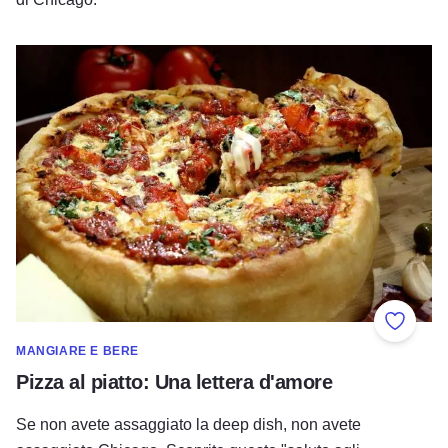
Pizza al piatto: Una lettera d'amore
Aggiung
MANGIARE E BERE
Pizza al piatto: Una lettera d'amore
Se non avete assaggiato la deep dish, non avete