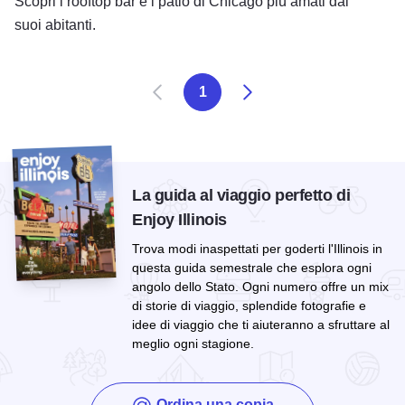
Scopri i rooftop bar e i patio di Chicago più amati dai
suoi abitanti.
Prec
Succ
1
La guida al viaggio perfetto di
Enjoy Illinois
Trova modi inaspettati per goderti l'Illinois in
questa guida semestrale che esplora ogni
angolo dello Stato. Ogni numero offre un mix
di storie di viaggio, splendide fotografie e
idee di viaggio che ti aiuteranno a sfruttare al
meglio ogni stagione.
Ordina una copia