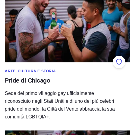
Aggiung
ARTE, CULTURA E STORIA
Pride di Chicago
Sede del primo villaggio gay ufficialmente
riconosciuto negli Stati Uniti e di uno dei più celebri
pride del mondo, la Città del Vento abbraccia la sua
comunità LGBTQIA+.
I quartieri LGBTQIA+ di Chicago: Northalsted