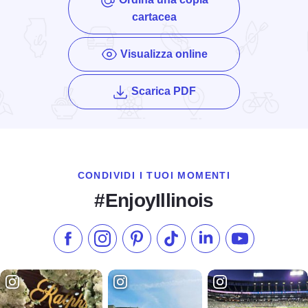
cartacea
Visualizza online
della rivista Enjoy Illi
Scarica PDF
CONDIVIDI I TUOI MOMENTI
#EnjoyIllinois
Metti "Mi piace" su Facebook
Seguici su Instagram
Visita il nostro Pinterest
Seguici su TikTok
Seguici su LinkedIn
Iscriviti al n