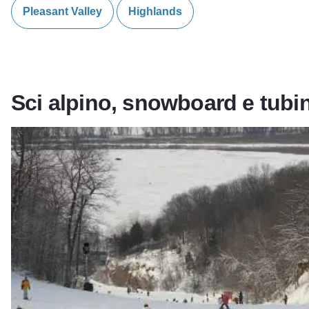
Pleasant Valley
Highlands
Sci alpino, snowboard e tubi
Stazione di villeggiatura di Chestnut Mountain