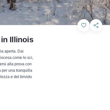
Add to Favorit
Condivid
in Illinois
ria aperta. Dai
 discesa come lo sci,
tersi alla prova con
 per una tranquilla
llezza e del brivido