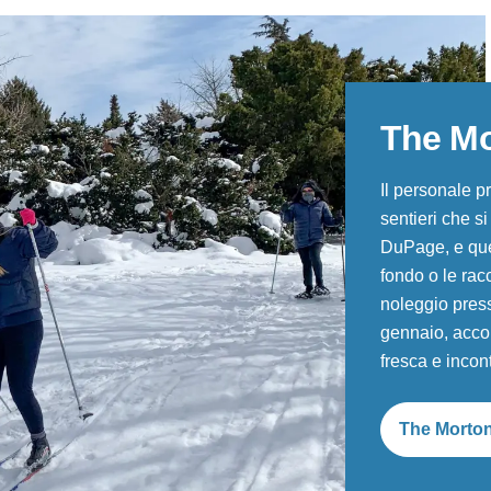
The Mo
Il personale pr
sentieri che s
DuPage, e ques
fondo o le rac
noleggio presso
gennaio, accom
fresca e incont
The Morto