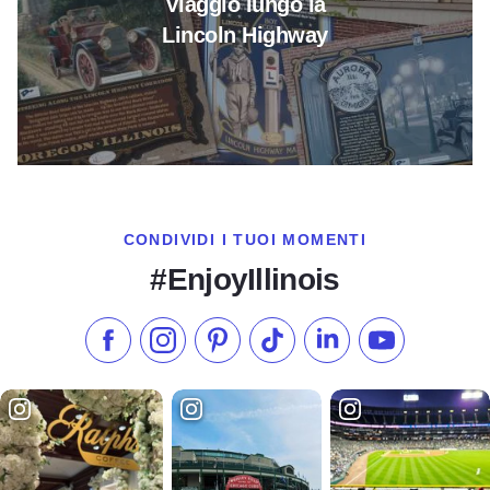
Viaggio lungo la
Lincoln Highway
CONDIVIDI I TUOI MOMENTI
#EnjoyIllinois
Metti "Mi piace" su Facebook
Seguici su Instagram
Visita il nostro Pinterest
Seguici su TikTok
Seguici su LinkedIn
Iscriviti al n