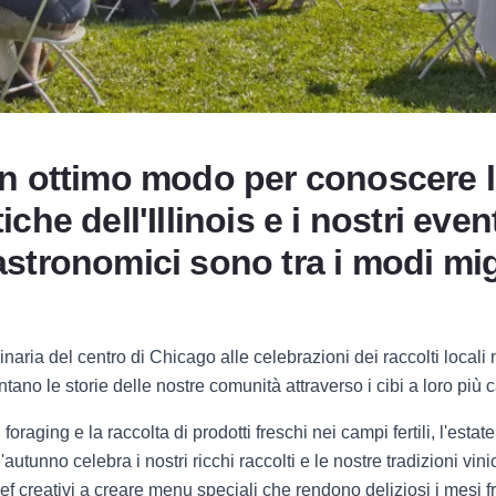
 un ottimo modo per conoscere 
iche dell'Illinois e i nostri even
astronomici sono tra i modi mig
naria del centro di Chicago alle celebrazioni dei raccolti locali n
ntano le storie delle nostre comunità attraverso i cibi a loro più c
foraging e la raccolta di prodotti freschi nei campi fertili, l'estat
 l'autunno celebra i nostri ricchi raccolti e le nostre tradizioni vin
chef creativi a creare menu speciali che rendono deliziosi i mesi f