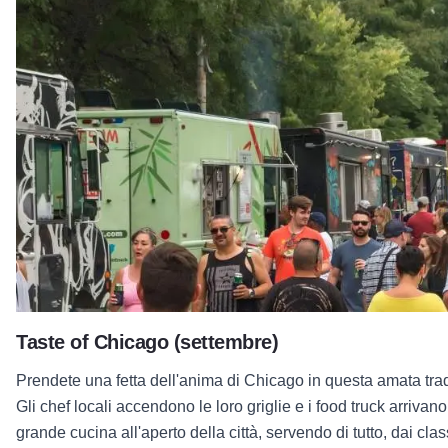
Taste of Chicago (settembre)
Prendete una fetta dell'anima di Chicago in questa amata trad
Gli chef locali accendono le loro griglie e i food truck arrivano
grande cucina all'aperto della città, servendo di tutto, dai cla