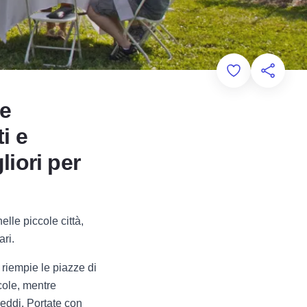
Add to Favorit
Condivid
le
ti e
liori per
elle piccole città,
ari.
e riempie le piazze di
icole, mentre
reddi. Portate con