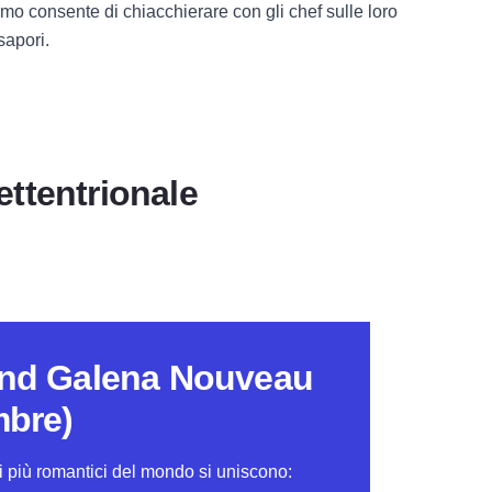
timo consente di chiacchierare con gli chef sulle loro
sapori.
settentrionale
nd Galena Nouveau
bre)
 più romantici del mondo si uniscono: