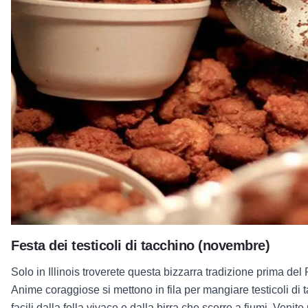
Festa dei testicoli di tacchino (novembre)
Solo in Illinois troverete questa bizzarra tradizione prima de
Anime coraggiose si mettono in fila per mangiare testicoli di ta
facili dalla folla vivace e dalla birra che scorre a fiumi. Venite 