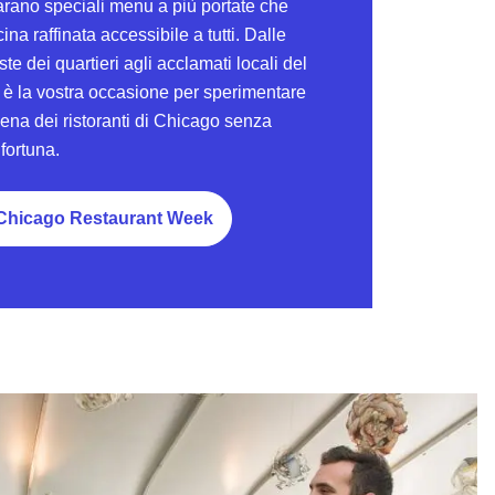
rano speciali menu a più portate che
na raffinata accessibile a tutti. Dalle
 dei quartieri agli acclamati locali del
 è la vostra occasione per sperimentare
scena dei ristoranti di Chicago senza
fortuna.
 Chicago Restaurant Week