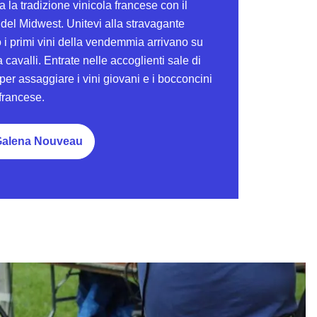
 la tradizione vinicola francese con il
 del Midwest. Unitevi alla stravagante
i primi vini della vendemmia arrivano su
da cavalli. Entrate nelle accoglienti sale di
er assaggiare i vini giovani e i bocconcini
 francese.
alena Nouveau