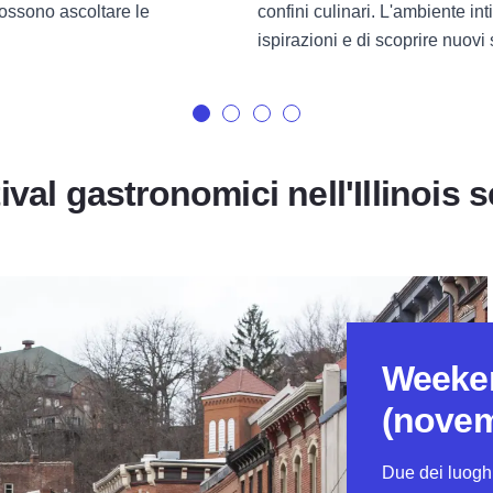
 possono ascoltare le
confini culinari. L'ambiente in
ispirazioni e di scoprire nuovi 
ival gastronomici nell'Illinois 
Weeke
(novem
Due dei luoghi