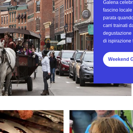
Galena celebra
fascino locale
parata quando 
carri trainati 
degustazione p
di ispirazione
Weekend G