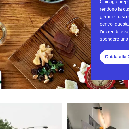
Chicago prepa
rendono la cuci
gemme nascoste
centro, questa
l'incredibile 
spendere una 
Guida alla
Chicago Gourmet (settembre)