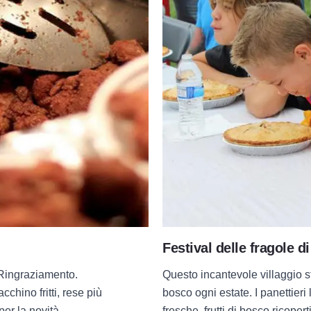
Festival delle fragole 
l Ringraziamento.
Questo incantevole villaggio sto
cchino fritti, rese più
bosco ogni estate. I panettieri
per la novità,
fresche, frutti di bosco ricoperti