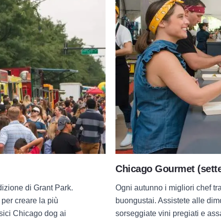
Chicago Gourmet (sett
izione di Grant Park.
Ogni autunno i migliori chef t
 per creare la più
buongustai. Assistete alle dimo
ssici Chicago dog ai
sorseggiate vini pregiati e ass