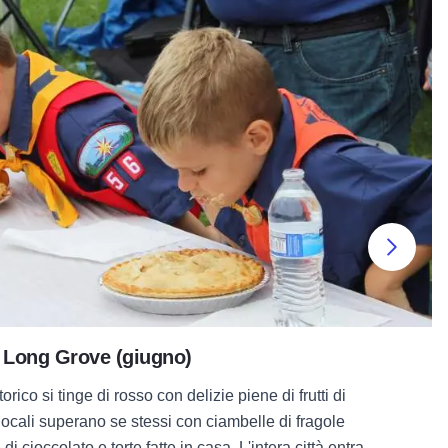
Succ
di Long Grove (giugno)
rico si tinge di rosso con delizie piene di frutti di
 locali superano se stessi con ciambelle di fragole
 di cioccolato e torte fatte in casa. L'intera città entra