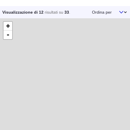
Ordina per
Visualizzazione di 12
risultati su
33
.
+
-