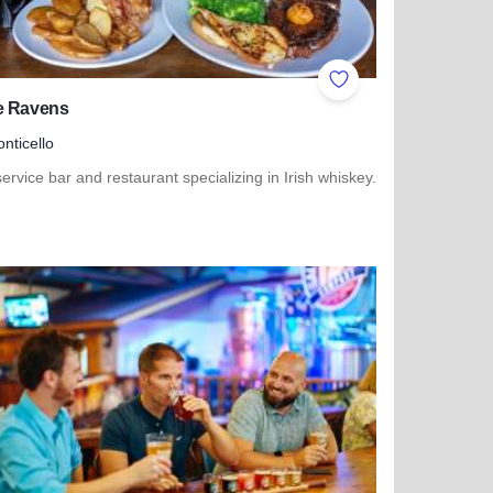
ites
Add to Favorites
e Ravens
nticello
 service bar and restaurant specializing in Irish whiskey.
 more about Three Ravens