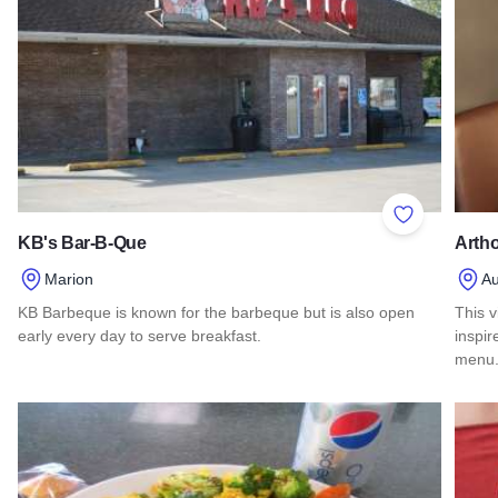
Add to Favor
KB's Bar-B-Que
Arth
Marion
Au
KB Barbeque is known for the barbeque but is also open
This v
early every day to serve breakfast.
inspir
menu
Read more about KB's Bar-B-Que
Read 