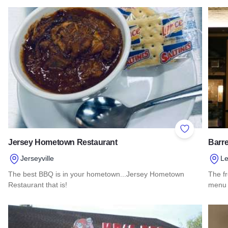
Add to Favor
Jersey Hometown Restaurant
Barre
Jerseyville
L
The best BBQ is in your hometown...Jersey Hometown
The fr
Restaurant that is!
menu 
Read more about Jersey Hometown Restaurant
Read 