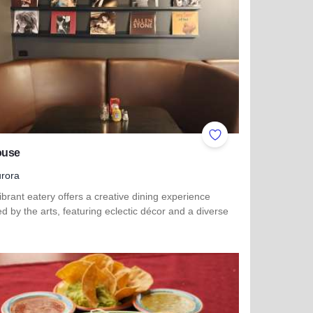
ites
Add to Favorites
ouse
rora
ibrant eatery offers a creative dining experience
ed by the arts, featuring eclectic décor and a diverse
.
more about Arthouse