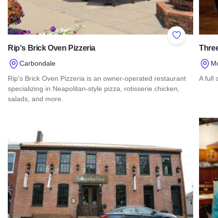
Add to Favor
Rip's Brick Oven Pizzeria
Thre
Carbondale
Mo
Rip’s Brick Oven Pizzeria is an owner-operated restaurant
A full
specializing in Neapolitan-style pizza, rotisserie chicken,
Read
salads, and more.
Read more about Rip's Brick Oven Pizzeria