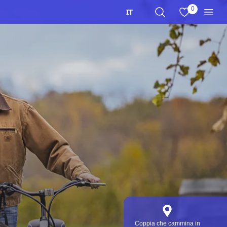
0
Visualizza i mi
IT
Cerca nel sito
Men
Coppia che cammina in