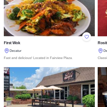
Add to Favor
First Wok
Rosit
Decatur
D
Fast and delicious! Located in Fairview Plaza.
Class
Read more about First Wok
Read 