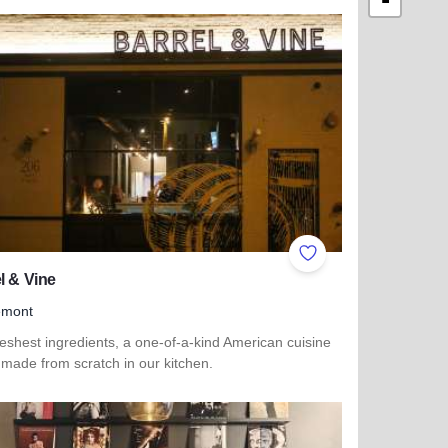
-
ites
Add to Favorites
l & Vine
emont
eshest ingredients, a one-of-a-kind American cuisine
made from scratch in our kitchen.
more about Barrel & Vine