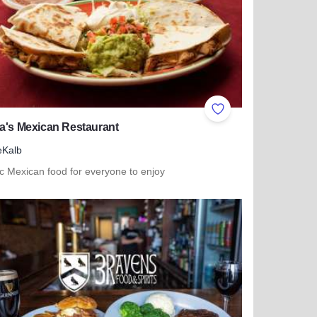
ites
Add to Favorites
a's Mexican Restaurant
eKalb
ic Mexican food for everyone to enjoy
more about Rosita's Mexican Restaurant