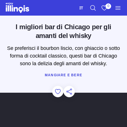
Vai al contenuto principale
0
IT
Ricerca
Visualizza i m
Men
I migliori bar di Chicago per gli
amanti del whisky
Se preferisci il bourbon liscio, con ghiaccio o sotto
forma di cocktail classico, questi bar di Chicago
sono la delizia degli amanti del whisky.
MANGIARE E BERE
Add to Favorites
Condividi questa pagina