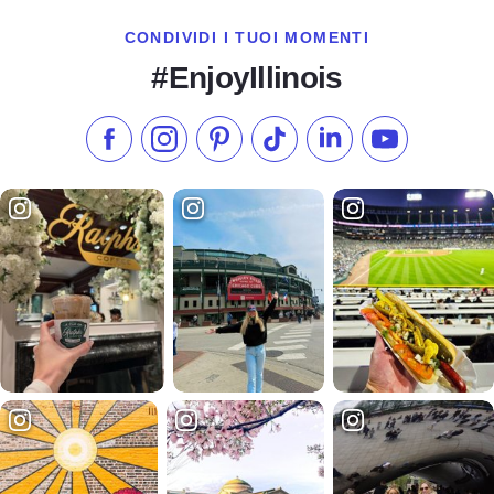
CONDIVIDI I TUOI MOMENTI
#EnjoyIllinois
Metti "Mi piace" su Facebook
Seguici su Instagram
Visita il nostro Pinterest
Seguici su TikTok
Seguici su LinkedIn
Iscriviti al n