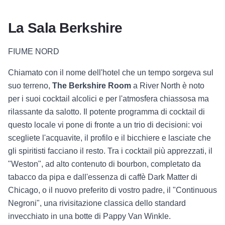
La Berkshire Room di Chicago
Bevanda - Berkshire Room - Chic
La Sala Berkshire
FIUME NORD
Chiamato con il nome dell'hotel che un tempo sorgeva sul
suo terreno,
The Berkshire Room
a River North è noto
per i suoi cocktail alcolici e per l'atmosfera chiassosa ma
rilassante da salotto. Il potente programma di cocktail di
questo locale vi pone di fronte a un trio di decisioni: voi
scegliete l'acquavite, il profilo e il bicchiere e lasciate che
gli spiritisti facciano il resto. Tra i cocktail più apprezzati, il
"Weston", ad alto contenuto di bourbon, completato da
tabacco da pipa e dall'essenza di caffè Dark Matter di
Chicago, o il nuovo preferito di vostro padre, il "Continuous
Negroni", una rivisitazione classica dello standard
invecchiato in una botte di Pappy Van Winkle.