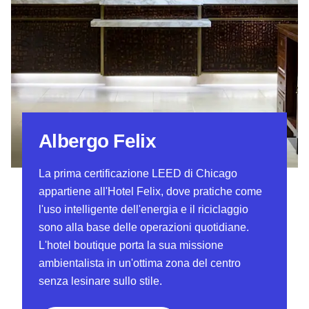
Albergo Felix
La prima certificazione LEED di Chicago
appartiene all'Hotel Felix, dove pratiche come
l'uso intelligente dell'energia e il riciclaggio
sono alla base delle operazioni quotidiane.
L'hotel boutique porta la sua missione
ambientalista in un'ottima zona del centro
senza lesinare sullo stile.