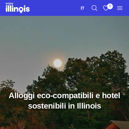
Vai al contenuto principale
0
IT
Ricerca
Visualizza i m
Men
Alloggi eco-compatibili e hotel
sostenibili in Illinois