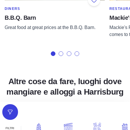
Add to Favorite
SHOW MORE IN CATEGORY OF
SHOW MOR
DINERS
RESTAUR
B.B.Q. Barn
Mackie'
Great food at great prices at the B.B.Q. Barn.
Mackie's P
comes to t
Altre cose da fare, luoghi dove
mangiare e alloggi a Harrisburg
Filtri
FILTRI